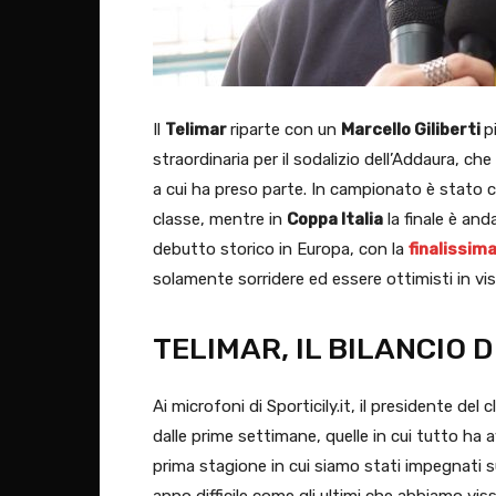
Il
Telimar
riparte con un
Marcello Giliberti
p
straordinaria per il sodalizio dell’Addaura, ch
a cui ha preso parte. In campionato è stato 
classe, mentre in
Coppa Italia
la finale è and
debutto storico in Europa, con la
finalissim
solamente sorridere ed essere ottimisti in vi
TELIMAR, IL BILANCIO D
Ai microfoni di Sporticily.it, il presidente de
dalle prime settimane, quelle in cui tutto ha a
prima stagione in cui siamo stati impegnati s
anno difficile come gli ultimi che abbiamo vi