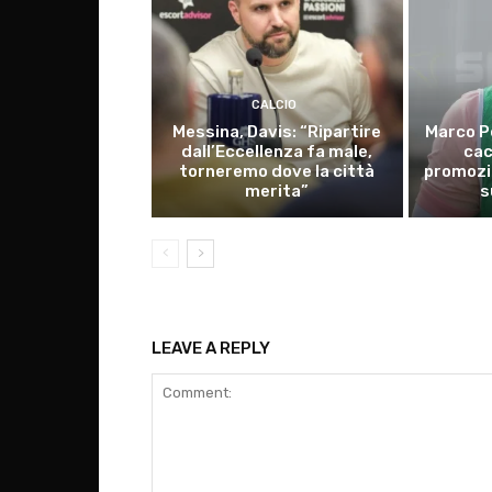
CALCIO
Messina, Davis: “Ripartire
Marco P
dall’Eccellenza fa male,
cac
torneremo dove la città
promozio
merita”
s
LEAVE A REPLY