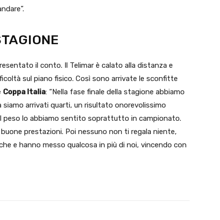
andare”.
 STAGIONE
esentato il conto. Il Telimar è calato alla distanza e
ficoltà sul piano fisico. Così sono arrivate le sconfitte
e
Coppa Italia
: “Nella fase finale della stagione abbiamo
 siamo arrivati quarti, un risultato onorevolissimo
 Il peso lo abbiamo sentito soprattutto in campionato.
 buone prestazioni. Poi nessuno non ti regala niente,
che e hanno messo qualcosa in più di noi, vincendo con