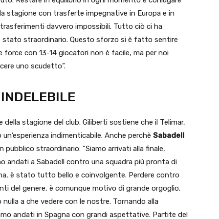
la stagione con trasferte impegnative in Europa e in
rasferimenti davvero impossibili. Tutto ciò ci ha
è stato straordinario. Questo sforzo si è fatto sentire
e force con 13-14 giocatori non è facile, ma per noi
ncere uno scudetto”.
 INDELEBILE
 della stagione del club. Giliberti sostiene che il Telimar,
uto un’esperienza indimenticabile. Anche perchè
Sabadell
 pubblico straordinario: “Siamo arrivati alla finale,
 andati a Sabadell contro una squadra più pronta di
na, è stato tutto bello e coinvolgente. Perdere contro
anti del genere, è comunque motivo di grande orgoglio.
ulla a che vedere con le nostre. Tornando alla
amo andati in Spagna con grandi aspettative. Partite del