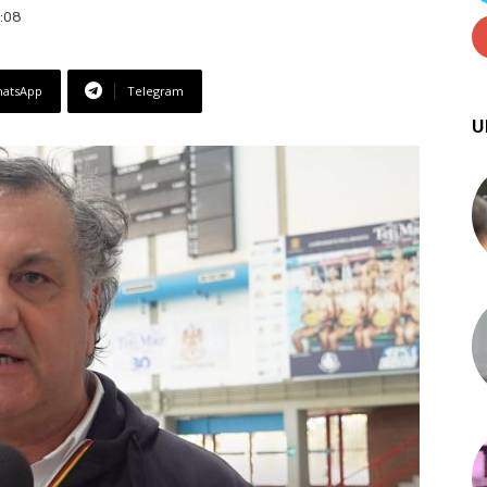
2:08
atsApp
Telegram
U