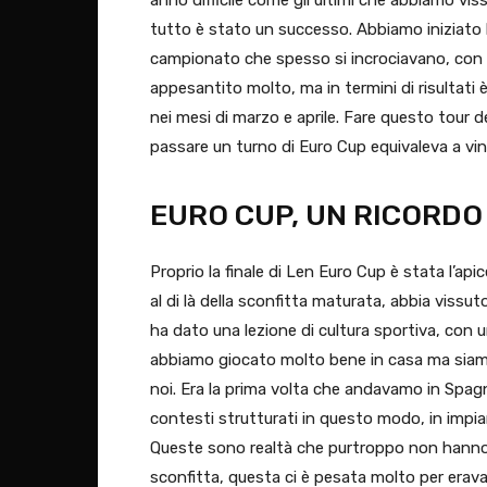
tutto è stato un successo. Abbiamo iniziato 
campionato che spesso si incrociavano, con t
appesantito molto, ma in termini di risultati 
nei mesi di marzo e aprile. Fare questo tour d
passare un turno di Euro Cup equivaleva a vi
EURO CUP, UN RICORDO
Proprio la finale di Len Euro Cup è stata l’apice
al di là della sconfitta maturata, abbia viss
ha dato una lezione di cultura sportiva, con un
abbiamo giocato molto bene in casa ma siamo
noi. Era la prima volta che andavamo in Spag
contesti strutturati in questo modo, in impi
Queste sono realtà che purtroppo non hanno n
sconfitta, questa ci è pesata molto per erav