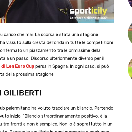
iù carico che mai. La scorsa è stata una stagione
e ha vissuto sulla cresta dell’onda in tutte le competizioni
confermato un piazzamento tra le primissime della
ata a un passo. Discorso ulteriormente diverso per il
a di Len Euro Cup
persa in Spagna. In ogni caso, si può
sta della prossima stagione.
I GILIBERTI
l club palermitano ha voluto tracciare un bilancio. Partendo
vuto inizio: “Bilancio straordinariamente positivo, è la
u tre fronti e non è semplice. Non lo è soprattutto in un
ssuto. Restare in equilibrio in ogni momento e coniugare