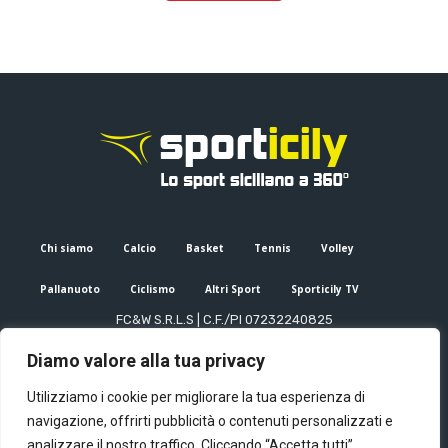
Chi siamo
Calcio
Basket
Tennis
Volley
Pallanuoto
Ciclismo
Altri Sport
Sporticily TV
FC&W S.R.L.S | C.F./PI 07232240825
Sede Legale: Via XX Settembre 53, Palermo (PA)
Diamo valore alla tua privacy
Editore e direttore responsabile: Francesco Cammuca | Registro
stampa Tribunale di Palermo n. 6/2022
Utilizziamo i cookie per migliorare la tua esperienza di
Mail:
info@sporticily.it
| Telefono:
+39 371 788 7216
navigazione, offrirti pubblicità o contenuti personalizzati e
analizzare il nostro traffico. Cliccando “Accetta tutti”,