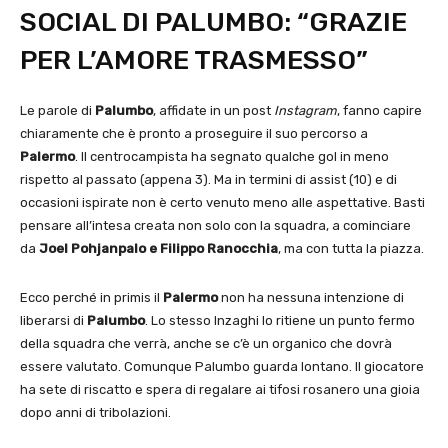
SOCIAL DI PALUMBO: “GRAZIE
PER L’AMORE TRASMESSO”
Le parole di
Palumbo
, affidate in un post
Instagram
, fanno capire
chiaramente che è pronto a proseguire il suo percorso a
Palermo
. Il centrocampista ha segnato qualche gol in meno
rispetto al passato (appena 3). Ma in termini di assist (10) e di
occasioni ispirate non è certo venuto meno alle aspettative. Basti
pensare all’intesa creata non solo con la squadra, a cominciare
da
Joel Pohjanpalo e Filippo Ranocchia
, ma con tutta la piazza.
Ecco perché in primis il
Palermo
non ha nessuna intenzione di
liberarsi di
Palumbo
. Lo stesso Inzaghi lo ritiene un punto fermo
della squadra che verrà, anche se c’è un organico che dovrà
essere valutato. Comunque Palumbo guarda lontano. Il giocatore
ha sete di riscatto e spera di regalare ai tifosi rosanero una gioia
dopo anni di tribolazioni.