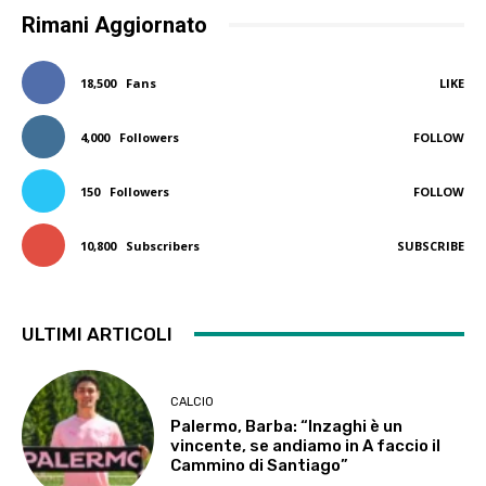
Rimani Aggiornato
18,500
Fans
LIKE
4,000
Followers
FOLLOW
150
Followers
FOLLOW
10,800
Subscribers
SUBSCRIBE
ULTIMI ARTICOLI
CALCIO
Palermo, Barba: “Inzaghi è un
vincente, se andiamo in A faccio il
Cammino di Santiago”