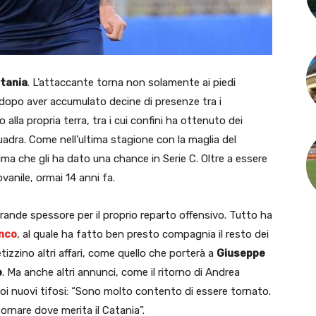
tania
. L’attaccante torna non solamente ai piedi
o dopo aver accumulato decine di presenze tra i
alla propria terra, tra i cui confini ha ottenuto dei
squadra. Come nell’ultima stagione con la maglia del
tima che gli ha dato una chance in Serie C. Oltre a essere
ovanile, ormai 14 anni fa.
 grande spessore per il proprio reparto offensivo. Tutto ha
nco
, al quale ha fatto ben presto compagnia il resto dei
etizzino altri affari, come quello che porterà a
Giuseppe
o
. Ma anche altri annunci, come il ritorno di Andrea
uoi nuovi tifosi: “Sono molto contento di essere tornato.
rnare dove merita il Catania”.