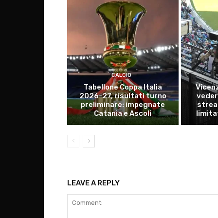
CALCIO
Tabellone Coppa Italia
Vicen
2026-27, risultati turno
vederl
preliminare: impegnate
strea
Catania e Ascoli
limita
LEAVE A REPLY