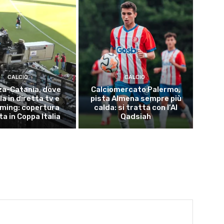
CALCIO
CALCIO
za-Catania, dove
Calciomercato Palermo,
a in diretta tv e
pista Almena sempre più
ming: copertura
calda: si tratta con l’Al
ta in Coppa Italia
Qadsiah