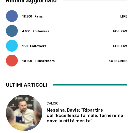
Rimani Aggiornato
18,500
Fans
LIKE
4,000
Followers
FOLLOW
150
Followers
FOLLOW
10,800
Subscribers
SUBSCRIBE
ULTIMI ARTICOLI
CALCIO
Messina, Davis: “Ripartire
dall’Eccellenza fa male, torneremo
dove la città merita”