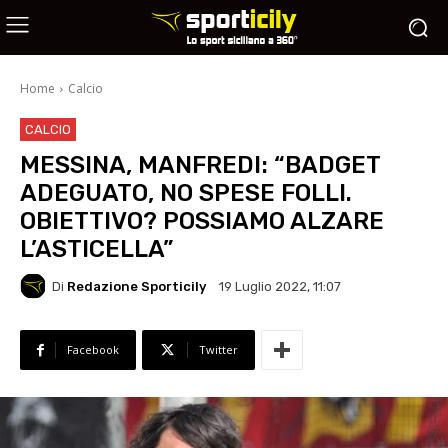
Home
Calcio
CALCIO
MESSINA, MANFREDI: “BADGET
ADEGUATO, NO SPESE FOLLI.
OBIETTIVO? POSSIAMO ALZARE
L’ASTICELLA”
Di
Redazione Sporticily
19 Luglio 2022, 11:07
Facebook
Twitter