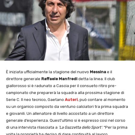
È iniziata ufficialmente la stagione del nuovo
Messina
e il
direttore generale
Raffaele Manfredi
detta la linea. Il club
giallorosso si è radunato a Cascia per il consueto ritiro pre-
campionato che preparerà la squadra alla prossima stagione di
Serie C. Il neo tecnico, Gaetano
Auteri
, può contare al momento
su un organico composto da ventuno calciatori tra prima squadra
e giovanili. Un allenatore di livello accostato a un direttore
generale d’esperienza. Quest’ultimo si è espresso così nel corso
di una intervista rilasciata a
‘La Gazzetta dello Sport’
: “Per la prima
volta la proprietà ha deciso di dare continuità al lavoro