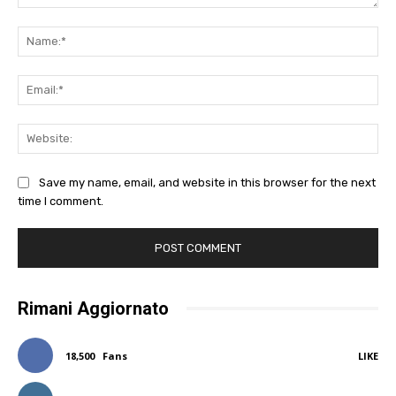
Comment:
Na
Ema
Web
Save my name, email, and website in this browser for the next
time I comment.
Rimani Aggiornato
18,500
Fans
LIKE