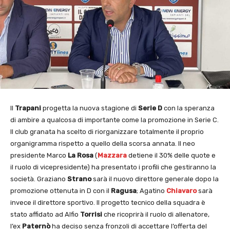
Il
Trapani
progetta la nuova stagione di
Serie D
con la speranza
di ambire a qualcosa di importante come la promozione in Serie C.
Il club granata ha scelto di riorganizzare totalmente il proprio
organigramma rispetto a quello della scorsa annata. Il neo
presidente Marco
La Rosa
(
Mazzara
detiene il 30% delle quote e
il ruolo di vicepresidente) ha presentato i profili che gestiranno la
società. Graziano
Strano
sarà il nuovo direttore generale dopo la
promozione ottenuta in D con il
Ragusa
; Agatino
Chiavaro
sarà
invece il direttore sportivo. Il progetto tecnico della squadra è
stato affidato ad Alfio
Torrisi
che ricoprirà il ruolo di allenatore,
l’ex
Paternò
ha deciso senza fronzoli di accettare l’offerta del