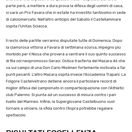
parte però, a mettere a dura prova la difesa degli uomini di casa,
ci sarà un Pro Favara che in estate ha investito tantissimo in sede
di calciomercato. Nell’altro anticipo del Sabato il Castellammare
ospita l’Unitas Sciacca.
Il resto delle partite verranno disputate tutte di Domenica. Dopo
la clamorosa vittoria a Favara di settimana scorsa, impegno più
morbido per il Nissa che proverá a centrare il suo quinto successo
di fila col neopromosso Geraci. Ostica trasferta del Mazara 46 che
va sul campo di una Don Carlo Misilmeri fortemente motivata a far
punti pesanti. L’altro Mazara ospita invece l’Accademia Trapani. La
Folgore Castelvetrano detiene ancora il particolare record di
miglior difesa del campionato in compartecipazione con l’Athletic
club Palermo. Si punta ad un successo di misura contro i pari
livello del Marineo. Infine, la Supergiovane Castelbuono vuol
tornare a vincere, la sfida contro l’Aspra potrebbe regalare
spettacolo.