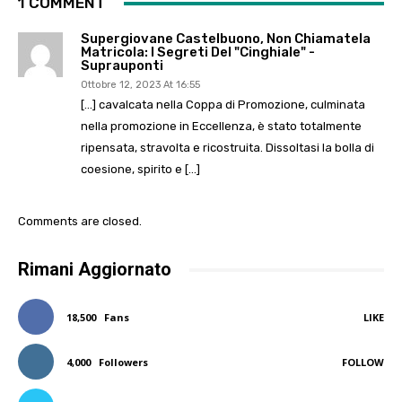
1 COMMENT
Supergiovane Castelbuono, Non Chiamatela
Matricola: I Segreti Del "cinghiale" -
Suprauponti
Ottobre 12, 2023 At 16:55
[…] cavalcata nella Coppa di Promozione, culminata
nella promozione in Eccellenza, è stato totalmente
ripensata, stravolta e ricostruita. Dissoltasi la bolla di
coesione, spirito e […]
Comments are closed.
Rimani Aggiornato
18,500
Fans
LIKE
4,000
Followers
FOLLOW