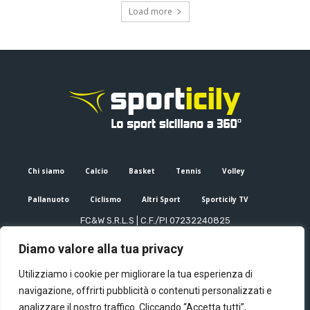
Load more
Chi siamo
Calcio
Basket
Tennis
Volley
Pallanuoto
Ciclismo
Altri Sport
Sporticily TV
FC&W S.R.L.S | C.F./PI 07232240825
Sede Legale: Via XX Settembre 53, Palermo (PA)
Diamo valore alla tua privacy
Editore e direttore responsabile: Francesco Cammuca | Registro
stampa Tribunale di Palermo n. 6/2022
Utilizziamo i cookie per migliorare la tua esperienza di
Mail:
info@sporticily.it
| Telefono:
+39 371 788 7216
navigazione, offrirti pubblicità o contenuti personalizzati e
analizzare il nostro traffico. Cliccando “Accetta tutti”,