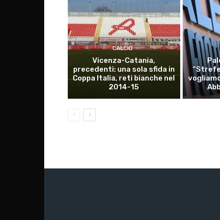
CALCIO
Vicenza-Catania,
Pal
precedenti: una sola sfida in
“Stref
Coppa Italia, reti bianche nel
vogliamo
2014-15
Abb