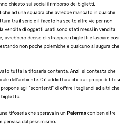
o chiesto sui social il rimborso dei biglietti,
critiche ad una squadra che avrebbe mancato in qualche
ittura tra il serio e il faceto ha scelto altre vie per non
er la vendita di oggetti usati sono stati messi in vendita
te, avrebbero deciso di strappare i biglietti e lasciare così
o destando non poche polemiche e qualcuno si augura che
to tutta la tifoseria contenta. Anzi, si contesta che
le dell’ambiente. C’è addirittura chi tra i gruppi di tifosi
) propone agli “scontenti” di offrire i tagliandi ad altri che
 biglietto.
 una tifoseria che sperava in un
Palermo
con ben altre
 è pervasa dal pessimismo.