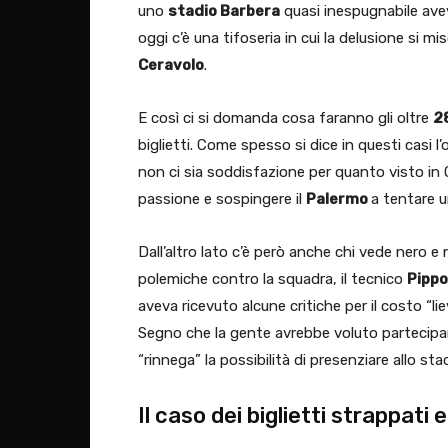
uno
stadio Barbera
quasi inespugnabile avev
oggi c’è una tifoseria in cui la delusione si misc
Ceravolo
.
E così ci si domanda cosa faranno gli oltre
2
biglietti. Come spesso si dice in questi casi 
non ci sia soddisfazione per quanto visto in C
passione e sospingere il
Palermo
a tentare u
Dall’altro lato c’è però anche chi vede nero 
polemiche contro la squadra, il tecnico
Pippo
aveva ricevuto alcune critiche per il costo “liev
Segno che la gente avrebbe voluto partecipare 
“rinnega” la possibilità di presenziare allo sta
Il caso dei biglietti strappati 