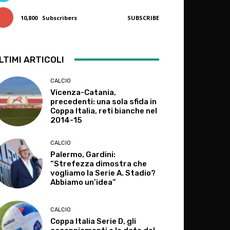
10,800
Subscribers
SUBSCRIBE
LTIMI ARTICOLI
CALCIO
Vicenza-Catania,
precedenti: una sola sfida in
Coppa Italia, reti bianche nel
2014-15
CALCIO
Palermo, Gardini:
“Strefezza dimostra che
vogliamo la Serie A. Stadio?
Abbiamo un’idea”
CALCIO
Coppa Italia Serie D, gli