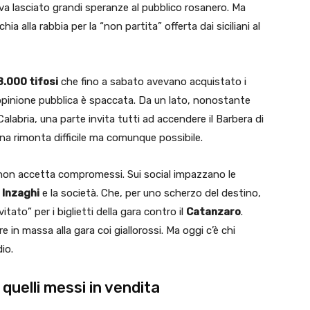
a lasciato grandi speranze al pubblico rosanero. Ma
hia alla rabbia per la “non partita” offerta dai siciliani al
8.000 tifosi
che fino a sabato avevano acquistato i
l’opinione pubblica è spaccata. Da un lato, nonostante
alabria, una parte invita tutti ad accendere il Barbera di
na rimonta difficile ma comunque possibile.
e non accetta compromessi. Sui social impazzano le
 Inzaghi
e la società. Che, per uno scherzo del destino,
itato” per i biglietti della gara contro il
Catanzaro
.
in massa alla gara coi giallorossi. Ma oggi c’è chi
dio.
e quelli messi in vendita