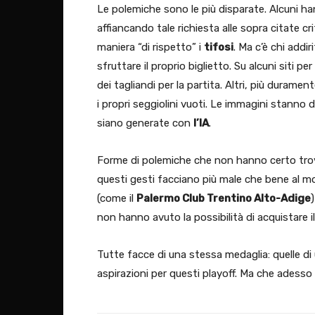
Le polemiche sono le più disparate. Alcuni hann
affiancando tale richiesta alle sopra citate 
maniera “di rispetto” i
tifosi
. Ma c’è chi addir
sfruttare il proprio biglietto. Su alcuni siti p
dei tagliandi per la partita. Altri, più duramen
i propri seggiolini vuoti. Le immagini stann
siano generate con
l’IA
.
Forme di polemiche che non hanno certo trova
questi gesti facciano più male che bene al mora
(come il
Palermo Club Trentino Alto-Adige
non hanno avuto la possibilità di acquistare il
Tutte facce di una stessa medaglia: quelle di
aspirazioni per questi playoff. Ma che adesso