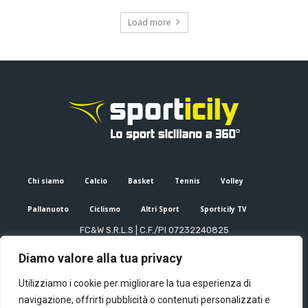
Load more
Chi siamo
Calcio
Basket
Tennis
Volley
Pallanuoto
Ciclismo
Altri Sport
Sporticily TV
FC&W S.R.L.S | C.F./PI 07232240825
Sede Legale: Via XX Settembre 53, Palermo (PA)
Diamo valore alla tua privacy
Editore e direttore responsabile: Francesco Cammuca | Registro
stampa Tribunale di Palermo n. 6/2022
Utilizziamo i cookie per migliorare la tua esperienza di
Mail:
info@sporticily.it
| Telefono:
+39 371 788 7216
navigazione, offrirti pubblicità o contenuti personalizzati e