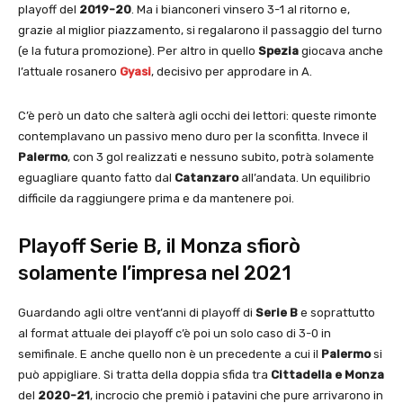
playoff del
2019-20
. Ma i bianconeri vinsero 3-1 al ritorno e,
grazie al miglior piazzamento, si regalarono il passaggio del turno
(e la futura promozione). Per altro in quello
Spezia
giocava anche
l’attuale rosanero
Gyasi
, decisivo per approdare in A.
C’è però un dato che salterà agli occhi dei lettori: queste rimonte
contemplavano un passivo meno duro per la sconfitta. Invece il
Palermo
, con 3 gol realizzati e nessuno subito, potrà solamente
eguagliare quanto fatto dal
Catanzaro
all’andata. Un equilibrio
difficile da raggiungere prima e da mantenere poi.
Playoff Serie B, il Monza sfiorò
solamente l’impresa nel 2021
Guardando agli oltre vent’anni di playoff di
Serie B
e soprattutto
al format attuale dei playoff c’è poi un solo caso di 3-0 in
semifinale. E anche quello non è un precedente a cui il
Palermo
si
può appigliare. Si tratta della doppia sfida tra
Cittadella e Monza
del
2020-21
, incrocio che premiò i patavini che pure arrivarono in