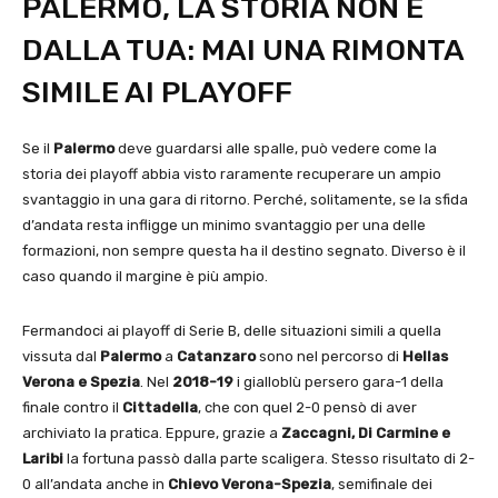
PALERMO, LA STORIA NON È
DALLA TUA: MAI UNA RIMONTA
SIMILE AI PLAYOFF
Se il
Palermo
deve guardarsi alle spalle, può vedere come la
storia dei playoff abbia visto raramente recuperare un ampio
svantaggio in una gara di ritorno. Perché, solitamente, se la sfida
d’andata resta infligge un minimo svantaggio per una delle
formazioni, non sempre questa ha il destino segnato. Diverso è il
caso quando il margine è più ampio.
Fermandoci ai playoff di Serie B, delle situazioni simili a quella
vissuta dal
Palermo
a
Catanzaro
sono nel percorso di
Hellas
Verona e Spezia
. Nel
2018-19
i gialloblù persero gara-1 della
finale contro il
Cittadella
, che con quel 2-0 pensò di aver
archiviato la pratica. Eppure, grazie a
Zaccagni, Di Carmine e
Laribi
la fortuna passò dalla parte scaligera. Stesso risultato di 2-
0 all’andata anche in
Chievo Verona-Spezia
, semifinale dei