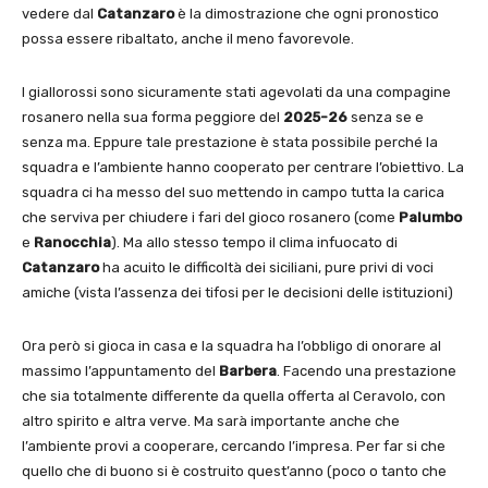
vedere dal
Catanzaro
è la dimostrazione che ogni pronostico
possa essere ribaltato, anche il meno favorevole.
I giallorossi sono sicuramente stati agevolati da una compagine
rosanero nella sua forma peggiore del
2025-26
senza se e
senza ma. Eppure tale prestazione è stata possibile perché la
squadra e l’ambiente hanno cooperato per centrare l’obiettivo. La
squadra ci ha messo del suo mettendo in campo tutta la carica
che serviva per chiudere i fari del gioco rosanero (come
Palumbo
e
Ranocchia
). Ma allo stesso tempo il clima infuocato di
Catanzaro
ha acuito le difficoltà dei siciliani, pure privi di voci
amiche (vista l’assenza dei tifosi per le decisioni delle istituzioni)
Ora però si gioca in casa e la squadra ha l’obbligo di onorare al
massimo l’appuntamento del
Barbera
. Facendo una prestazione
che sia totalmente differente da quella offerta al Ceravolo, con
altro spirito e altra verve. Ma sarà importante anche che
l’ambiente provi a cooperare, cercando l’impresa. Per far si che
quello che di buono si è costruito quest’anno (poco o tanto che