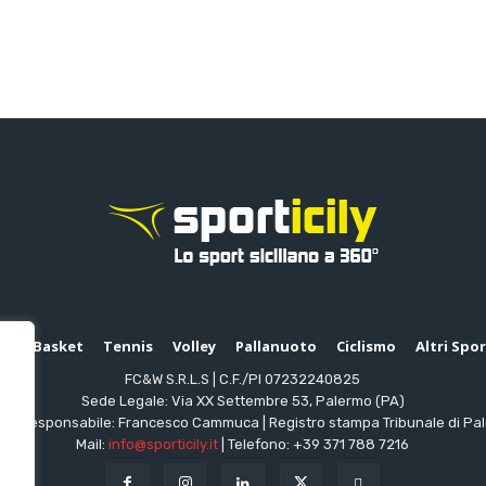
io
Basket
Tennis
Volley
Pallanuoto
Ciclismo
Altri Spo
FC&W S.R.L.S | C.F./PI 07232240825
Sede Legale: Via XX Settembre 53, Palermo (PA)
ttore responsabile: Francesco Cammuca | Registro stampa Tribunale di Pa
Mail:
info@sporticily.it
| Telefono:
+39 371 788 7216