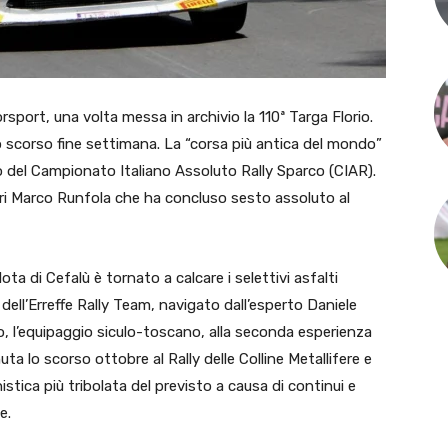
rsport, una volta messa in archivio la 110ª Targa Florio.
o scorso fine settimana. La “corsa più antica del mondo”
o del Campionato Italiano Assoluto Rally Sparco (CIAR).
ori Marco Runfola che ha concluso sesto assoluto al
ota di Cefalù è tornato a calcare i selettivi asfalti
ell’Erreffe Rally Team, navigato dall’esperto Daniele
vo, l’equipaggio siculo-toscano, alla seconda esperienza
uta lo scorso ottobre al Rally delle Colline Metallifere e
tica più tribolata del previsto a causa di continui e
e.