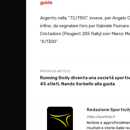
guida
Argento nella “TC/1150”, invece, per Angelo C
infine, da segnalare l’oro per Gabriele Fiuma
Cristadoro (Peugeot 205 Rally) con Marco Mar
“A/1300”.
PREVIOUS ARTICLE
Running Sicily diventa una società sporti
45 atleti, Nando Sorbello alla guida
Redazione Sporticil
https://sporticily.it
Notizie e approfondiment
risultati e storie dalle r