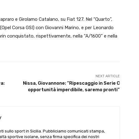
apraro e Girolamo Catalano, su Fiat 127. Nel “Quarto”,
ra (Opel Corsa GSI) con Giovanni Marino, e per Leonardo
in conquistato, rispettivamente, nella “A/1600” e nella
NEXT ARTICLE
va:
Nissa, Giovannone: “Ripescaggio in Serie C
opportunità imperdibile, saremo pronti”
y
i sullo sport in Sicilia. Pubbliciamo comunicati stampa,
ealtà sportive isolane, senza firma specifica dei nostri