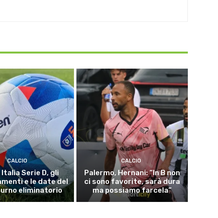
CALCIO
CALCIO
Italia Serie D, gli
Palermo, Hernani: “In B non
menti e le date del
ci sono favorite, sarà dura
turno eliminatorio
ma possiamo farcela”