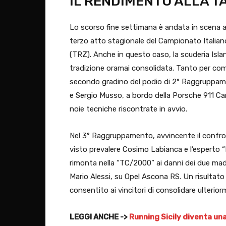
IL RENDIMENTO ALLA T
Lo scorso fine settimana è andata in scena anc
terzo atto stagionale del Campionato Italian
(TRZ). Anche in questo caso, la scuderia Isl
tradizione oramai consolidata. Tanto per comi
secondo gradino del podio di 2° Raggruppam
e Sergio Musso, a bordo della Porsche 911 Ca
noie tecniche riscontrate in avvio.
Nel 3° Raggruppamento, avvincente il confronto
visto prevalere Cosimo Labianca e l’esperto “
rimonta nella “TC/2000” ai danni dei due ma
Mario Alessi, su Opel Ascona RS. Un risultato
consentito ai vincitori di consolidare ulteriorm
LEGGI ANCHE ->
Running Sicily diventa una