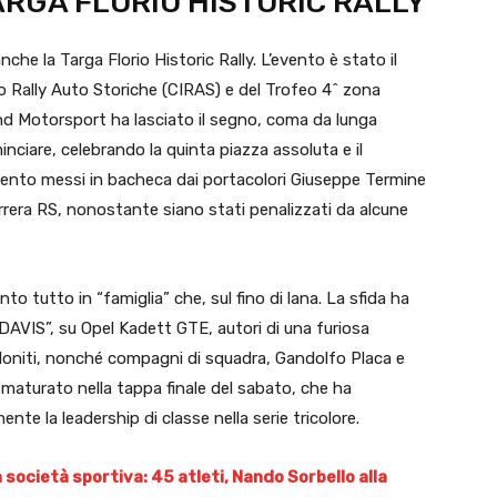
ARGA FLORIO HISTORIC RALLY
he la Targa Florio Historic Rally. L’evento è stato il
o Rally Auto Storiche (CIRAS) e del Trofeo 4^ zona
and Motorsport ha lasciato il segno, coma da lunga
nciare, celebrando la quinta piazza assoluta e il
ento messi in bacheca dai portacolori Giuseppe Termine
rrera RS, nonostante siano stati penalizzati da alcune
 tutto in “famiglia” che, sul fino di lana. La sfida ha
DAVIS”, su Opel Kadett GTE, autori di una furiosa
doniti, nonché compagni di squadra, Gandolfo Placa e
 maturato nella tappa finale del sabato, che ha
ente la leadership di classe nella serie tricolore.
 società sportiva: 45 atleti, Nando Sorbello alla