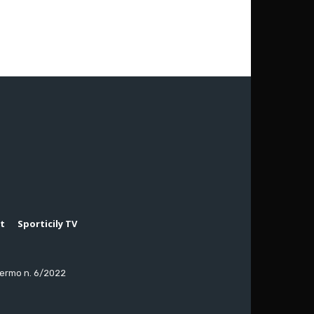
rt
Sporticily TV
lermo n. 6/2022