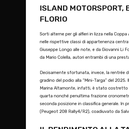
ISLAND MOTORSPORT, B
FLORIO
Sorti alterne per gli alfieri in lizza nella Cop
nelle rispettive classi di appartenenza centra
Giuseppe Longo alle note, e da Giovanni Li Fo
da Mario Colella, autori entrambi di una pres
Decisamente sfortunata, invece, la rentrée del
gradino del podio alla “Mini-Targa” del 2025. 
Marina Altamonte, infatti, è stato costretto 
quarta nonché penultima frazione cronometra
seconda posizione in classifica generale. In
(Peugeot 208 Rally4/R2), coadiuvato da Salv