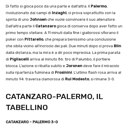
Di fatto si gioca poco da una parte e dall’altra. Il
Palermo
,
rivoluzionato dai campi di
Inzaghi
, ci prova soprattutto con la
spinta di uno
Johnsen
che vuole convincere il suo allenatore.
Dall’altra parte il
Catanzaro
gioca di conserva dopo aver fatto un
primo tempo stellare. A 11 minuti dalla fine i giallorossi sfiorano il
poker con
Pittarello
, che prepara benissimo una conclusione
che sibila vicino all’incrocio dei pali. Due minuti dopo ci prova
Blin
dalla distanza, ma la mira è a dir poco imprecisa. La prima parata
di
Pigliacelli
arriva al minuto 86: tiro di Palumbo, il portiere
blocca. L’azione si ribalta subito e
Joronen
deve fare il miracolo
sulla ripartenza fulminea di
Frosinini
. L’ultimo flash rosa arriva al
minuto 94: traversa clamorosa di
Rui Modesto
, si rimane 3-0.
CATANZARO-PALERMO, IL
TABELLINO
CATANZARO – PALERMO 3-0