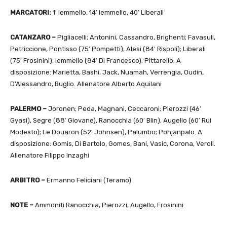
MARCATORI:
1′ Iemmello, 14′ Iemmello, 40′ Liberali
CATANZARO –
Pigliacelli; Antonini, Cassandro, Brighenti; Favasuli,
Petriccione, Pontisso (75′ Pompetti), Alesi (84′ Rispoli); Liberali
(75′ Frosinini), Iemmello (84′ Di Francesco); Pittarello. A
disposizione: Marietta, Bashi, Jack, Nuamah, Verrengia, Oudin,
D’Alessandro, Buglio. Allenatore Alberto Aquilani
PALERMO –
Joronen; Peda, Magnani, Ceccaroni; Pierozzi (46′
Gyasi), Segre (88′ Giovane), Ranocchia (60′ Blin), Augello (60′ Rui
Modesto); Le Douaron (52′ Johnsen), Palumbo; Pohjanpalo. A
disposizione: Gomis, Di Bartolo, Gomes, Bani, Vasic, Corona, Veroli.
Allenatore Filippo Inzaghi
ARBITRO –
Ermanno Feliciani (Teramo)
NOTE –
Ammoniti Ranocchia, Pierozzi, Augello, Frosinini