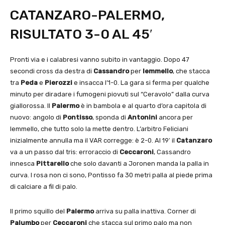
CATANZARO-PALERMO,
RISULTATO 3-0 AL 45′
Pronti via e i calabresi vanno subito in vantaggio. Dopo 47
secondi cross da destra di
Cassandro
per
Iemmello
, che stacca
tra
Peda
e
Pierozzi
e insacca l’1-0. La gara si ferma per qualche
minuto per diradare i fumogeni piovuti sul “Ceravolo” dalla curva
giallorossa. Il
Palermo
è in bambola e al quarto d’ora capitola di
nuovo: angolo di
Pontisso
, sponda di
Antonini
ancora per
Iemmello, che tutto solo la mette dentro. L’arbitro Feliciani
inizialmente annulla ma il VAR corregge: è 2-0. Al 19′ il
Catanzaro
va a un passo dal tris: erroraccio di
Ceccaroni
, Cassandro
innesca
Pittarello
che solo davanti a Joronen manda la palla in
curva. I rosa non ci sono, Pontisso fa 30 metri palla al piede prima
di calciare a fil di palo.
Il primo squillo del
Palermo
arriva su palla inattiva. Corner di
Palumbo
per
Ceccaroni
che stacca sul primo palo ma non