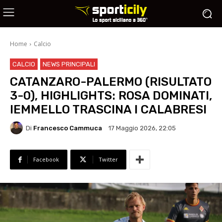
Home
Calcio
CALCIO
NEWS PRINCIPALI
CATANZARO-PALERMO (RISULTATO
3-0), HIGHLIGHTS: ROSA DOMINATI,
IEMMELLO TRASCINA I CALABRESI
Di
Francesco Cammuca
17 Maggio 2026, 22:05
Facebook
Twitter