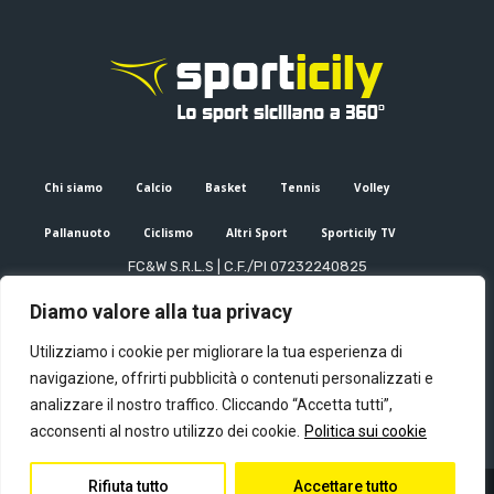
Chi siamo
Calcio
Basket
Tennis
Volley
Pallanuoto
Ciclismo
Altri Sport
Sporticily TV
FC&W S.R.L.S | C.F./PI 07232240825
Sede Legale: Via XX Settembre 53, Palermo (PA)
Diamo valore alla tua privacy
Editore e direttore responsabile: Francesco Cammuca | Registro
stampa Tribunale di Palermo n. 6/2022
Utilizziamo i cookie per migliorare la tua esperienza di
Mail:
info@sporticily.it
| Telefono:
+39 371 788 7216
navigazione, offrirti pubblicità o contenuti personalizzati e
analizzare il nostro traffico. Cliccando “Accetta tutti”,
acconsenti al nostro utilizzo dei cookie.
Politica sui cookie
Rifiuta tutto
Accettare tutto
© Copyright - Sporticily 2023 powered by Primitive web