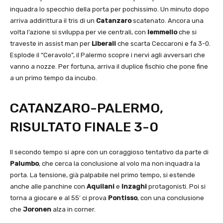
inquadra lo specchio della porta per pochissimo. Un minuto dopo
arriva addirittura il tris di un
Catanzaro
scatenato. Ancora una
volta l’azione si sviluppa per vie centrali, con
Iemmello
che si
traveste in assist man per
Liberali
che scarta Ceccaroni e fa 3-0.
Esplode il “Ceravolo”, il Palermo scopre i nervi agli avversari che
vanno a nozze. Per fortuna, arriva il duplice fischio che pone fine
a un primo tempo da incubo.
CATANZARO-PALERMO,
RISULTATO FINALE 3-0
Il secondo tempo si apre con un coraggioso tentativo da parte di
Palumbo
, che cerca la conclusione al volo ma non inquadra la
porta. La tensione, già palpabile nel primo tempo, si estende
anche alle panchine con
Aquilani
e
Inzaghi
protagonisti. Poi si
torna a giocare e al 55′ ci prova
Pontisso
, con una conclusione
che
Joronen
alza in corner.