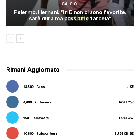
CALCIO
Palermo, Hernani: “In B non ci sono favorite,
sarà dura ma possiamo farcela”
Rimani Aggiornato
18,500
Fans
LIKE
4,000
Followers
FOLLOW
150
Followers
FOLLOW
10,800
Subscribers
SUBSCRIBE