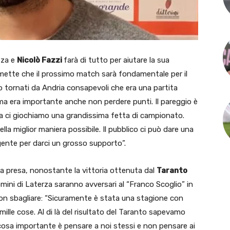
zza e
Nicolò Fazzi
farà di tutto per aiutare la sua
ammette che il prossimo match sarà fondamentale per il
 tornati da Andria consapevoli che era una partita
 era importante anche non perdere punti. Il pareggio è
a ci giochiamo una grandissima fetta di campionato.
la miglior maniera possibile. Il pubblico ci può dare una
ente per darci un grosso supporto”.
la presa, nonostante la vittoria ottenuta dal
Taranto
uomini di Laterza saranno avversari al “Franco Scoglio” in
on sbagliare: “Sicuramente è stata una stagione con
ille cose. Al di là del risultato del Taranto sapevamo
cosa importante è pensare a noi stessi e non pensare ai