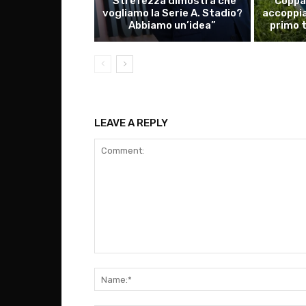
“Strefezza dimostra che
Coppa 
vogliamo la Serie A. Stadio?
accoppia
Abbiamo un’idea”
primo 
LEAVE A REPLY
Comment: