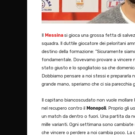
Il
Messina
si gioca una grossa fetta di salve
squadra. Il duttile giocatore dei peloritani 
destino della formazione: “Sicuramente siamo
fondamentale. Dovevamo provare a vincere ma
stato giusto e lo spogliatoio sa che domenic
Dobbiamo pensare a noi stessi e prepararla nel
grande mano, speriamo che ci sia parecchia g
Il capitano biancoscudato non vuole mollare 
nel recupero contro il
Monopoli
. Proprio gli 
un match da dentro o fuori. Una partita da n
mille varianti. Ogni settimana sono cambiate m
che vincere o perdere a noi cambia poco. La 