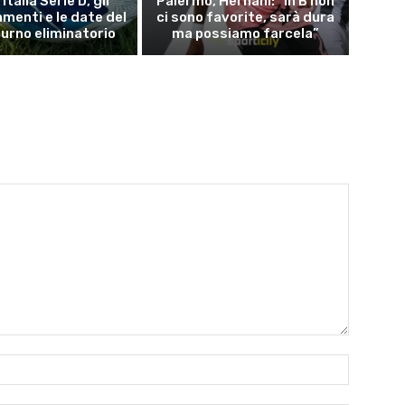
Italia Serie D, gli
Palermo, Hernani: “In B non
menti e le date del
ci sono favorite, sarà dura
turno eliminatorio
ma possiamo farcela”
Name:*