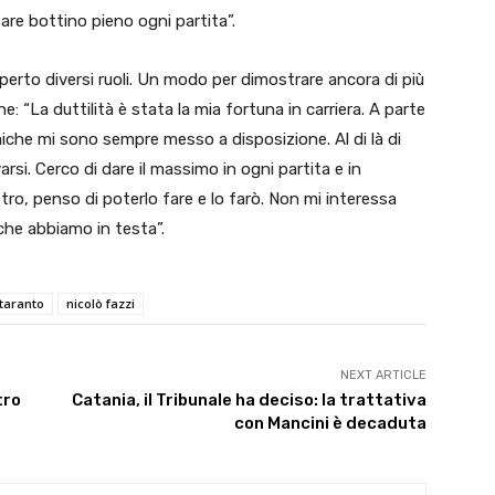
fare bottino pieno ogni partita”.
perto diversi ruoli. Un modo per dimostrare ancora di più
e: “La duttilità è stata la mia fortuna in carriera. A parte
che mi sono sempre messo a disposizione. Al di là di
arsi. Cerco di dare il massimo in ogni partita e in
istro, penso di poterlo fare e lo farò. Non mi interessa
 che abbiamo in testa”.
taranto
nicolò fazzi
NEXT ARTICLE
tro
Catania, il Tribunale ha deciso: la trattativa
con Mancini è decaduta