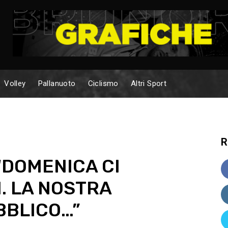
Volley
Pallanuoto
Ciclismo
Altri Sport
R
 “DOMENICA CI
. LA NOSTRA
BBLICO…”