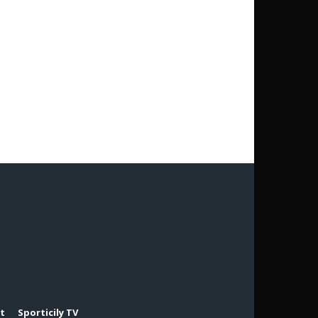
rt
Sporticily TV