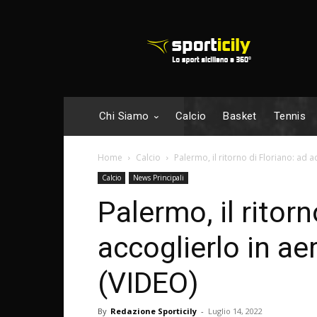
Chi Siamo
Calcio
Basket
Tennis
Home
Calcio
Palermo, il ritorno di Floriano: ad 
Calcio
News Principali
Palermo, il ritorn
accoglierlo in ae
(VIDEO)
By
Redazione Sporticily
-
Luglio 14, 2022