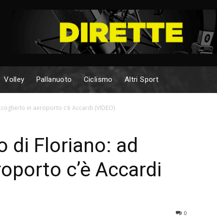
Volley
Pallanuoto
Ciclismo
Altri Sport
accoglierlo in aeroporto c’è Accardi (VIDEO)
o di Floriano: ad
roporto c’è Accardi
0