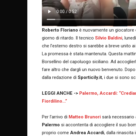
Roberto Floriano
è nuovamente un giocatore 
giorno di ritardo. Il tecnico
Silvio Baldini
, lune
che l’esterno destro si sarebbe a breve unito ai
La promessa è stata mantenuta. Questa mattina, i
Borsellino del capoluogo siciliano. Ad accoglier
fare altro che dargli un nuovo benvenuto. Dopo 
dalla redazione di
Sporticily.it
, i due si sono s
LEGGI ANCHE ->
Palermo, Accardi: “Crediam
Fiordilino…”
Per l’arrivo di
Matteo Brunori
sarà necessario 
Palermo
si accontenta di accogliere il suo bo
proprio come
Andrea Accardi
, dalla rinascita 