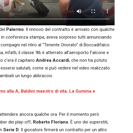
del
Palermo
. Il rinnovo del contratto è arrivato con qualche
dì in conferenza stampa, aveva sorpreso tutti annunciando
 compagni nel ritiro al “Tenente Onorato” di Boccadifalco.
nfatti, il classe ’86 è atterrato all’aeroporto Falcone e
lo c’era
il capitano
Andrea Accardi
, che non ha potuto
essersi salutati, come si può vedere nel video realizzato
cambiati un lungo abbraccio.
o alla A, Baldini maestro di vita. La Gumina e
attendere ancora qualche ora. Per il momento però
mber dei play-off,
Roberto Floriano
. È uno dei superstiti,
in
Serie D
. Il giocatore firmerà un contratto per un altro