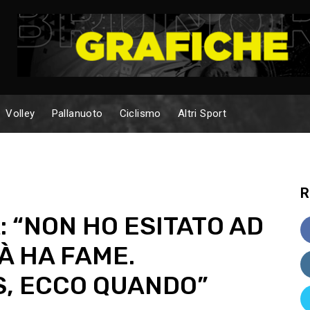
Volley
Pallanuoto
Ciclismo
Altri Sport
R
: “NON HO ESITATO AD
À HA FAME.
S, ECCO QUANDO”