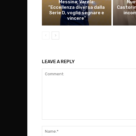
Messina, Varela:
Nuo
“Eccellenza diversa dalla
Castorin
Serie D, voglio segnare e
incom
vincere”
LEAVE A REPLY
Comment: