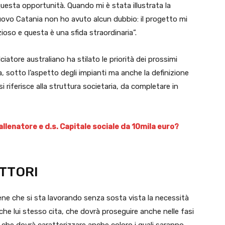
esta opportunità. Quando mi è stata illustrata la
 nuovo Catania non ho avuto alcun dubbio: il progetto mi
so e questa è una sfida straordinaria”.
lciatore australiano ha stilato le priorità dei prossimi
ra, sotto l’aspetto degli impianti ma anche la definizione
si riferisce alla struttura societaria, da completare in
 allenatore e d.s. Capitale sociale da 10mila euro?
ETTORI
ene che si sta lavorando senza sosta vista la necessità
che lui stesso cita, che dovrà proseguire anche nelle fasi
E che dovrà caratterizzare anche coloro i quali saranno