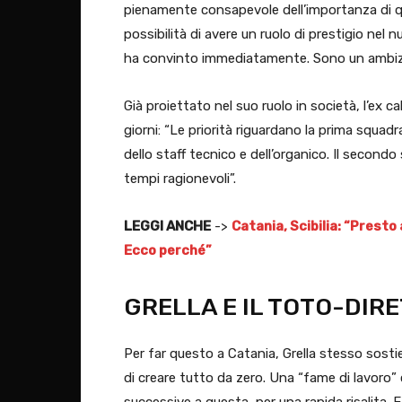
pienamente consapevole dell’importanza di qu
possibilità di avere un ruolo di prestigio nel
ha convinto immediatamente. Sono un ambizio
Già proiettato nel suo ruolo in società, l’ex ca
giorni: “Le priorità riguardano la prima squad
dello staff tecnico e dell’organico. Il secondo 
tempi ragionevoli”.
LEGGI ANCHE
->
Catania, Scibilia: “Presto
Ecco perché”
GRELLA E IL TOTO-DIR
Per far questo a Catania, Grella stesso sosti
di creare tutto da zero. Una “fame di lavoro” 
successive a questa, per una rapida risalita. 