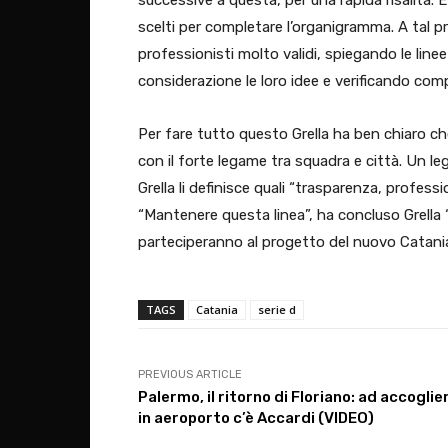
scelti per completare l’organigramma. A tal p
professionisti molto validi, spiegando le li
considerazione le loro idee e verificando compa
Per fare tutto questo Grella ha ben chiaro che
con il forte legame tra squadra e città. Un 
Grella li definisce quali “trasparenza, profess
“Mantenere questa linea”, ha concluso Grella “
parteciperanno al progetto del nuovo Catania
TAGS
Catania
serie d
PREVIOUS ARTICLE
Palermo, il ritorno di Floriano: ad accoglie
in aeroporto c’è Accardi (VIDEO)