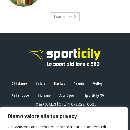
Load more
Chi siamo
Calcio
Basket
Tennis
Volley
Pallanuoto
Ciclismo
Altri Sport
Sporticily TV
FC&W S.R.L.S | C.F./PI 07232240825
Sede Legale: Via XX Settembre 53, Palermo (PA)
Diamo valore alla tua privacy
Editore e direttore responsabile: Francesco Cammuca | Registro
stampa Tribunale di Palermo n. 6/2022
Utilizziamo i cookie per migliorare la tua esperienza di
Mail:
info@sporticily.it
| Telefono:
+39 371 788 7216