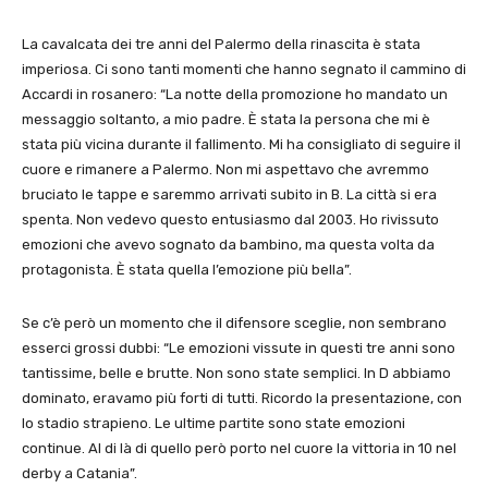
La cavalcata dei tre anni del Palermo della rinascita è stata
imperiosa. Ci sono tanti momenti che hanno segnato il cammino di
Accardi in rosanero: “La notte della promozione ho mandato un
messaggio soltanto, a mio padre. È stata la persona che mi è
stata più vicina durante il fallimento. Mi ha consigliato di seguire il
cuore e rimanere a Palermo. Non mi aspettavo che avremmo
bruciato le tappe e saremmo arrivati subito in B. La città si era
spenta. Non vedevo questo entusiasmo dal 2003. Ho rivissuto
emozioni che avevo sognato da bambino, ma questa volta da
protagonista. È stata quella l’emozione più bella”.
Se c’è però un momento che il difensore sceglie, non sembrano
esserci grossi dubbi: “Le emozioni vissute in questi tre anni sono
tantissime, belle e brutte. Non sono state semplici. In D abbiamo
dominato, eravamo più forti di tutti. Ricordo la presentazione, con
lo stadio strapieno. Le ultime partite sono state emozioni
continue. Al di là di quello però porto nel cuore la vittoria in 10 nel
derby a Catania”.