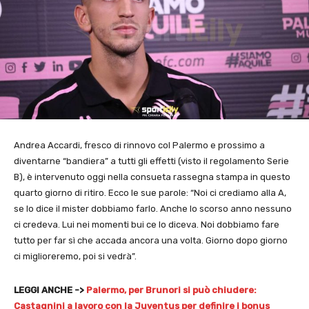
Andrea Accardi, fresco di rinnovo col Palermo e prossimo a
diventarne “bandiera” a tutti gli effetti (visto il regolamento Serie
B), è intervenuto oggi nella consueta rassegna stampa in questo
quarto giorno di ritiro. Ecco le sue parole: “Noi ci crediamo alla A,
se lo dice il mister dobbiamo farlo. Anche lo scorso anno nessuno
ci credeva. Lui nei momenti bui ce lo diceva. Noi dobbiamo fare
tutto per far sì che accada ancora una volta. Giorno dopo giorno
ci miglioreremo, poi si vedrà”.
LEGGI ANCHE ->
Palermo, per Brunori si può chiudere:
Castagnini a lavoro con la Juventus per definire i bonus