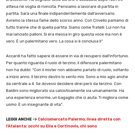
attesa né voglia di rivincita. Pensiamo a lavorare di partita in
partita. Sarà una finale indipendentemente dall’avversario.
Avremo la stessa fame dello scorso anno. Con Crivello parliamo di
tutto tranne che di quella partita. Siamo come fratelli. Lui non ha
mai lanciato palloni. Si era messa in giro questa voce ma non è
vero. È un palermitano vero. La cosa si è conclusa lì”.
Accardi ha fatto sapere di essere in via di recupero dall’infortunio.
Per quanto riguarda il ruolo di terzino, il difensore palermitano
non ha dubbi: “Con il mister non abbiamo parlato di ruolo, soltanto
a inizio anno. Il terzino destro lo sento mio. Sono a mio agio anche
da centrale a 4. Se dovessi decidere direi però da terzino. Con
Baldini sono migliorato sia calcisticamente sia umanamente. Ha
una esperienza enorme, un bagaglio che ci aiuta. Ti migliora come
uomo. È un insegnante di vita”.
LEGGI ANCHE ->
Calciomercato Palermo, linea diretta con
l’Atalanta: occhi su Elia e Cortinovis, chi sono