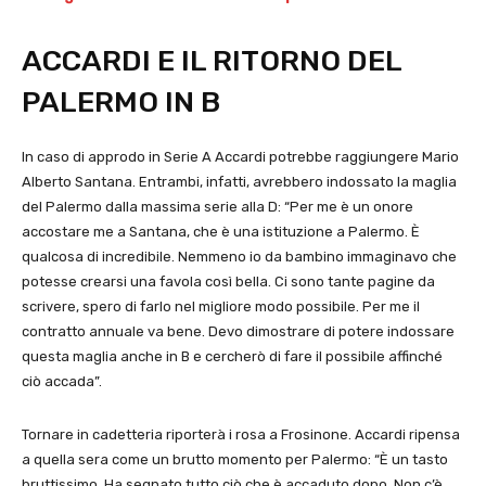
ACCARDI E IL RITORNO DEL
PALERMO IN B
In caso di approdo in Serie A Accardi potrebbe raggiungere Mario
Alberto Santana. Entrambi, infatti, avrebbero indossato la maglia
del Palermo dalla massima serie alla D: “Per me è un onore
accostare me a Santana, che è una istituzione a Palermo. È
qualcosa di incredibile. Nemmeno io da bambino immaginavo che
potesse crearsi una favola così bella. Ci sono tante pagine da
scrivere, spero di farlo nel migliore modo possibile. Per me il
contratto annuale va bene. Devo dimostrare di potere indossare
questa maglia anche in B e cercherò di fare il possibile affinché
ciò accada”.
Tornare in cadetteria riporterà i rosa a Frosinone. Accardi ripensa
a quella sera come un brutto momento per Palermo: “È un tasto
bruttissimo. Ha segnato tutto ciò che è accaduto dopo. Non c’è