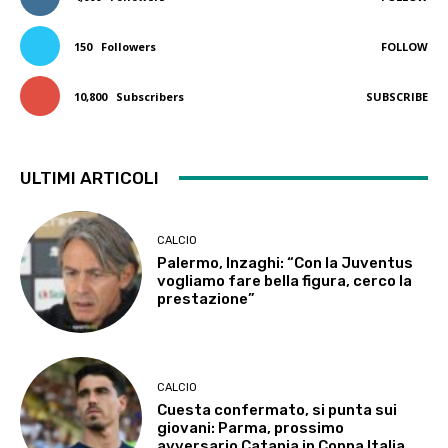
150
Followers
FOLLOW
10,800
Subscribers
SUBSCRIBE
ULTIMI ARTICOLI
CALCIO
Palermo, Inzaghi: “Con la Juventus
vogliamo fare bella figura, cerco la
prestazione”
CALCIO
Cuesta confermato, si punta sui
giovani: Parma, prossimo
avversario Catania in Coppa Italia