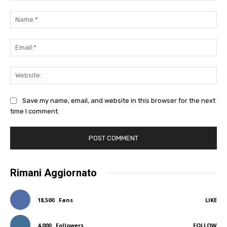
Comment:
Na
Ema
Web
Save my name, email, and website in this browser for the next
time I comment.
Rimani Aggiornato
18,500
Fans
LIKE
4,000
Followers
FOLLOW