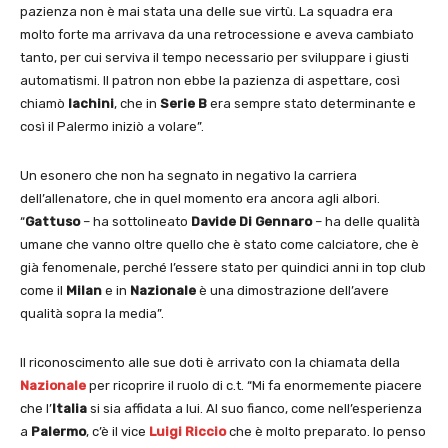
pazienza non è mai stata una delle sue virtù. La squadra era
molto forte ma arrivava da una retrocessione e aveva cambiato
tanto, per cui serviva il tempo necessario per sviluppare i giusti
automatismi. Il patron non ebbe la pazienza di aspettare, così
chiamò
Iachini
, che in
Serie B
era sempre stato determinante e
così il Palermo iniziò a volare”.
Un esonero che non ha segnato in negativo la carriera
dell’allenatore, che in quel momento era ancora agli albori.
“
Gattuso
– ha sottolineato
Davide Di Gennaro
– ha delle qualità
umane che vanno oltre quello che è stato come calciatore, che è
già fenomenale, perché l’essere stato per quindici anni in top club
come il
Milan
e in
Nazionale
è una dimostrazione dell’avere
qualità sopra la media”.
Il riconoscimento alle sue doti è arrivato con la chiamata della
Nazionale
per ricoprire il ruolo di c.t. “Mi fa enormemente piacere
che l’
Italia
si sia affidata a lui. Al suo fianco, come nell’esperienza
a
Palermo
, c’è il vice
Luigi Riccio
che è molto preparato. Io penso