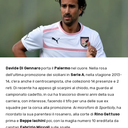
Davide Di Gennaro
porta il
Palermo
nel cuore. Nella rosa
dell’ultima promozione dei siciliani in
Serie A
, nella stagione 2013-
14, c’era anche il centrocampista, che collezionò 14 presenze e 2
reti. Di recente ha appeso gli scarpini al chiodo, ma guarda al
campionato cadetto, in cui ha trascorso diversi anni della sua
carriera, con interesse, facendo il tifo per una delle sue ex
squadre per la corsa alla promozione. Ai microfoni di
Sporticily
, ha
ricordato la sua parentesi il rosanero, alla corte di
Rino Gattuso
prima e
Beppe Iachini
poi, con la maglia numero 10 ereditata da
capitan
Fabrizio Miccoli
sulle spalle.