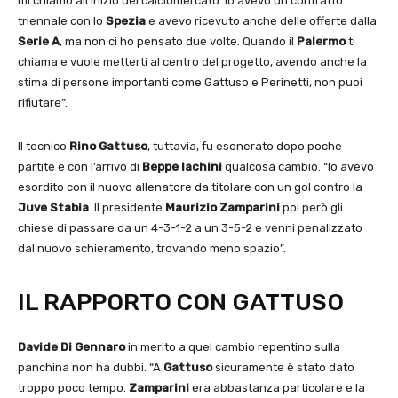
mi chiamò all’inizio del calciomercato. Io avevo un contratto
triennale con lo
Spezia
e avevo ricevuto anche delle offerte dalla
Serie A
, ma non ci ho pensato due volte. Quando il
Palermo
ti
chiama e vuole metterti al centro del progetto, avendo anche la
stima di persone importanti come Gattuso e Perinetti, non puoi
rifiutare”.
Il tecnico
Rino Gattuso
, tuttavia, fu esonerato dopo poche
partite e con l’arrivo di
Beppe Iachini
qualcosa cambiò. “Io avevo
esordito con il nuovo allenatore da titolare con un gol contro la
Juve Stabia
. Il presidente
Maurizio Zamparini
poi però gli
chiese di passare da un 4-3-1-2 a un 3-5-2 e venni penalizzato
dal nuovo schieramento, trovando meno spazio”.
IL RAPPORTO CON GATTUSO
Davide Di Gennaro
in merito a quel cambio repentino sulla
panchina non ha dubbi. “A
Gattuso
sicuramente è stato dato
troppo poco tempo.
Zamparini
era abbastanza particolare e la