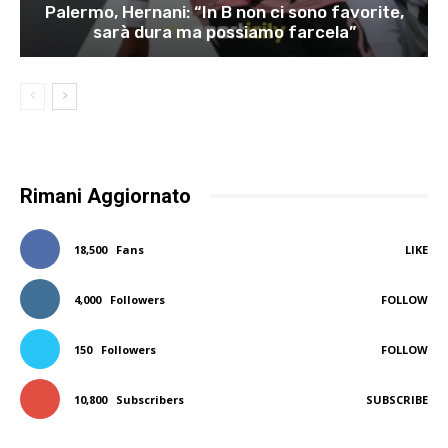
Palermo, Hernani: “In B non ci sono favorite,
sarà dura ma possiamo farcela”
Rimani Aggiornato
18,500
Fans
LIKE
4,000
Followers
FOLLOW
150
Followers
FOLLOW
10,800
Subscribers
SUBSCRIBE