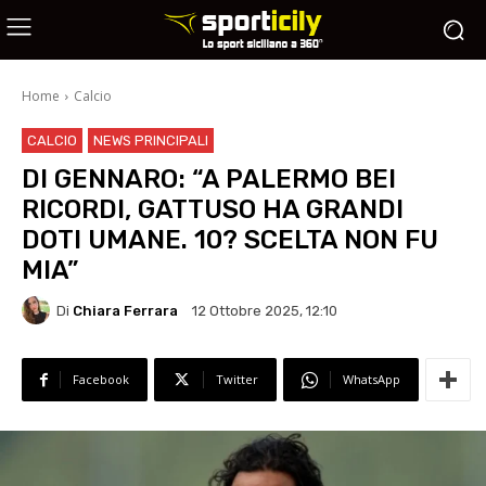
Home
Calcio
CALCIO
NEWS PRINCIPALI
DI GENNARO: “A PALERMO BEI
RICORDI, GATTUSO HA GRANDI
DOTI UMANE. 10? SCELTA NON FU
MIA”
Di
Chiara Ferrara
12 Ottobre 2025, 12:10
Facebook
Twitter
WhatsApp