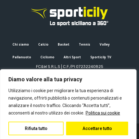
Chi siamo
Calcio
Basket
Tennis
Volley
Pallanuoto
Ciclismo
Altri Sport
Sporticily TV
FC&W S.R.L.S | C.F./PI 07232240825
Sede Legale: Via XX Settembre 53, Palermo (PA)
Diamo valore alla tua privacy
Editore e direttore responsabile: Francesco Cammuca | Registro
stampa Tribunale di Palermo n. 6/2022
Utilizziamo i cookie per migliorare la tua esperienza di
Mail:
info@sporticily.it
| Telefono:
+39 371 788 7216
navigazione, offrirti pubblicità o contenuti personalizzati e
analizzare il nostro traffico. Cliccando “Accetta tutti”,
acconsenti al nostro utilizzo dei cookie.
Politica sui cookie
Rifiuta tutto
Accettare tutto
© Copyright - Sporticily 2023 powered by Primitive web
Privacy Policy
Contatti
Chi siamo
Redazione