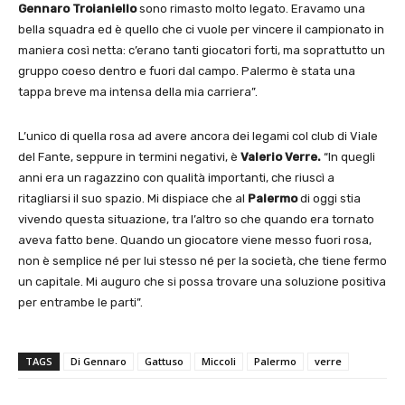
Gennaro Troianiello
sono rimasto molto legato. Eravamo una
bella squadra ed è quello che ci vuole per vincere il campionato in
maniera così netta: c’erano tanti giocatori forti, ma soprattutto un
gruppo coeso dentro e fuori dal campo. Palermo è stata una
tappa breve ma intensa della mia carriera”.
L’unico di quella rosa ad avere ancora dei legami col club di Viale
del Fante, seppure in termini negativi, è
Valerio Verre.
“In quegli
anni era un ragazzino con qualità importanti, che riuscì a
ritagliarsi il suo spazio. Mi dispiace che al
Palermo
di oggi stia
vivendo questa situazione, tra l’altro so che quando era tornato
aveva fatto bene. Quando un giocatore viene messo fuori rosa,
non è semplice né per lui stesso né per la società, che tiene fermo
un capitale. Mi auguro che si possa trovare una soluzione positiva
per entrambe le parti”.
TAGS
Di Gennaro
Gattuso
Miccoli
Palermo
verre