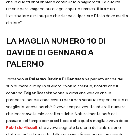
che in questi anni abbiano continuato a migliorarsi. Le qualità
umane però valgono più di ogni aspetto tecnico.
Rino
è un
trascinatore e mi auguro che riesca a riportare l’Italia dove merita
di stare”.
LA MAGLIA NUMERO 10 DI
DAVIDE DI GENNARO A
PALERMO
Tornando al
Palermo
,
Davide Di Gennaro
ha parlato anche del
suo numero di maglia di allora. “Non lo scelsi io, ricordo che il
capitano
Edgar Barreto
venne a dirmi che voleva che la
prendessi, per cui andò così. Lì per lì non sentii la responsabilità di
sceglierla, anche perché l’avevo sempre vestita ed era il numero
che incarnava le mie caratteristiche. Naturalmente però col
passare del tempo compresi il peso che quella maglia aveva dopo
Fabrizio Miccoli
, che aveva segnato la storia del club, e sono
stato un po’ schiacciato dalle pressioni. È comunque un ricordo