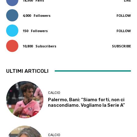
18,500
Fans
LIKE
4,000
Followers
FOLLOW
150
Followers
FOLLOW
10,800
Subscribers
SUBSCRIBE
ULTIMI ARTICOLI
CALCIO
Palermo, Bani: “Siamo forti, non ci
nascondiamo. Vogliamo la Serie A”
CALCIO