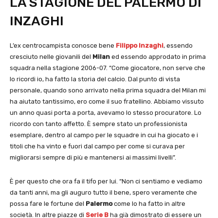
LA STAGIONE DEL PALERMO DI
INZAGHI
L’ex centrocampista conosce bene
Filippo Inzaghi
, essendo
cresciuto nelle giovanili del
Milan
ed essendo approdato in prima
squadra nella stagione 2006-07. “Come giocatore, non serve che
lo ricordi io, ha fatto la storia del calcio. Dal punto di vista
personale, quando sono arrivato nella prima squadra del Milan mi
ha aiutato tantissimo, ero come il suo fratellino. Abbiamo vissuto
un anno quasi porta a porta, avevamo lo stesso procuratore. Lo
ricordo con tanto affetto. È sempre stato un professionista
esemplare, dentro al campo per le squadre in cui ha giocato e i
titoli che ha vinto e fuori dal campo per come si curava per
migliorarsi sempre di più e mantenersi ai massimi livelli”.
È per questo che ora fa il tifo per lui. “Non ci sentiamo e vediamo
da tanti anni, ma gli auguro tutto il bene, spero veramente che
possa fare le fortune del
Palermo
come lo ha fatto in altre
società. In altre piazze di
Serie B
ha già dimostrato di essere un