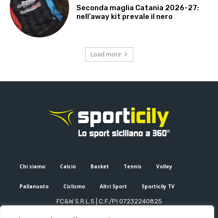
Seconda maglia Catania 2026-27:
nell’away kit prevale il nero
Load more
Chi siamo
Calcio
Basket
Tennis
Volley
Pallanuoto
Ciclismo
Altri Sport
Sporticily TV
FC&W S.R.L.S | C.F./PI 07232240825
Sede Legale: Via XX Settembre 53, Palermo (PA)