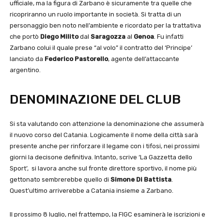
ufficiale, ma la figura di Zarbano è sicuramente tra quelle che
ricopriranno un ruolo importante in società. Si tratta di un
personaggio ben noto nell’ambiente e ricordato per la trattativa
che portò
Diego Milito
dal
Saragozza
al
Genoa
. Fu infatti
Zarbano colui il quale prese “al volo” il contratto del ‘Principe’
lanciato da
Federico Pastorello
, agente dell’attaccante
argentino.
DENOMINAZIONE DEL CLUB
Si sta valutando con attenzione la denominazione che assumerà
il nuovo corso del Catania. Logicamente il nome della città sarà
presente anche per rinforzare il legame con i tifosi, nei prossimi
giorni la decisone definitiva. Intanto, scrive ‘La Gazzetta dello
Sport’, si lavora anche sul fronte direttore sportivo, il nome più
gettonato sembrerebbe quello di
Simone Di Battista
.
Quest’ultimo arriverebbe a Catania insieme a Zarbano.
Il prossimo 8 luglio, nel frattempo, la FIGC esaminerà le iscrizioni e