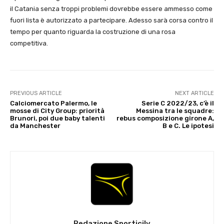
il Catania senza troppi problemi dovrebbe essere ammesso come
fuori lista è autorizzato a partecipare. Adesso sarà corsa contro il
tempo per quanto riguarda la costruzione di una rosa
competitiva.
PREVIOUS ARTICLE
NEXT ARTICLE
Calciomercato Palermo, le
Serie C 2022/23, c’è il
mosse di City Group: priorità
Messina tra le squadre:
Brunori, poi due baby talenti
rebus composizione girone A,
da Manchester
B e C. Le ipotesi
Redazione Sporticily