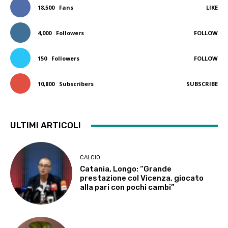
18,500
Fans
LIKE
4,000
Followers
FOLLOW
150
Followers
FOLLOW
10,800
Subscribers
SUBSCRIBE
ULTIMI ARTICOLI
CALCIO
Catania, Longo: “Grande
prestazione col Vicenza, giocato
alla pari con pochi cambi”