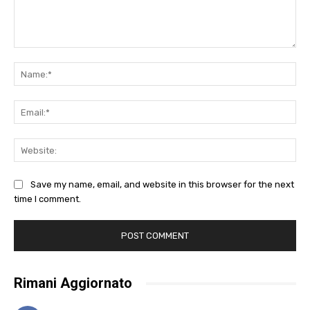
Comment:
Na
Ema
Web
Save my name, email, and website in this browser for the next
time I comment.
Rimani Aggiornato