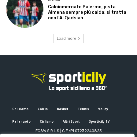
Calciomercato Palermo, pista
Almena sempre più calda: si tratta
con l’Al Qadsiah
Load more
Chi siamo
Calcio
Basket
Tennis
Volley
Pallanuoto
Ciclismo
Altri Sport
Sporticily TV
FC&W S.R.L.S | C.F./PI 07232240825
Sede Legale: Via XX Settembre 53, Palermo (PA)