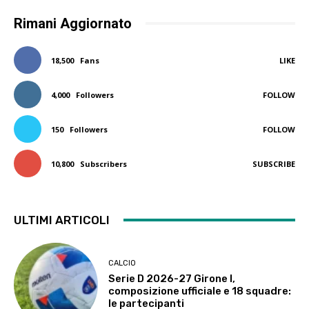
Rimani Aggiornato
18,500
Fans
LIKE
4,000
Followers
FOLLOW
150
Followers
FOLLOW
10,800
Subscribers
SUBSCRIBE
ULTIMI ARTICOLI
CALCIO
Serie D 2026-27 Girone I,
composizione ufficiale e 18 squadre:
le partecipanti