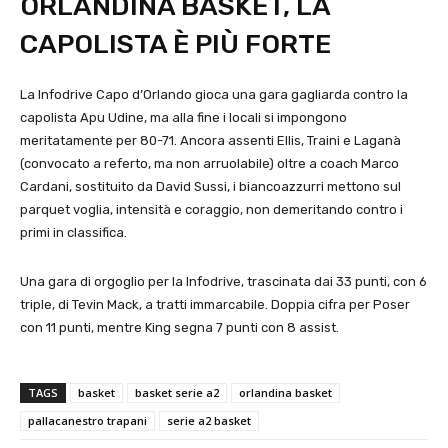
ORLANDINA BASKET, LA
CAPOLISTA È PIÙ FORTE
La Infodrive Capo d’Orlando gioca una gara gagliarda contro la
capolista Apu Udine, ma alla fine i locali si impongono
meritatamente per 80-71. Ancora assenti Ellis, Traini e Laganà
(convocato a referto, ma non arruolabile) oltre a coach Marco
Cardani, sostituito da David Sussi, i biancoazzurri mettono sul
parquet voglia, intensità e coraggio, non demeritando contro i
primi in classifica.
Una gara di orgoglio per la Infodrive, trascinata dai 33 punti, con 6
triple, di Tevin Mack, a tratti immarcabile. Doppia cifra per Poser
con 11 punti, mentre King segna 7 punti con 8 assist.
TAGS
basket
basket serie a2
orlandina basket
pallacanestro trapani
serie a2 basket