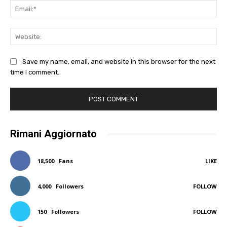
Ema
Web
Save my name, email, and website in this browser for the next
time I comment.
Rimani Aggiornato
18,500
Fans
LIKE
4,000
Followers
FOLLOW
150
Followers
FOLLOW