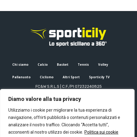
Chi siamo
Calcio
Basket
Tennis
Volley
Pallanuoto
Ciclismo
Altri Sport
Sporticily TV
FC&W S.R.L.S | C.F./PI 07232240825
Sede Legale: Via XX Settembre 53, Palermo (PA)
Diamo valore alla tua privacy
Editore e direttore responsabile: Francesco Cammuca | Registro
stampa Tribunale di Palermo n. 6/2022
Utilizziamo i cookie per migliorare la tua esperienza di
Mail:
info@sporticily.it
| Telefono:
+39 371 788 7216
navigazione, offrirti pubblicità o contenuti personalizzati e
analizzare il nostro traffico. Cliccando “Accetta tutti”,
acconsenti al nostro utilizzo dei cookie.
Politica sui cookie