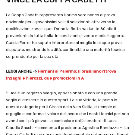
La Coppa Cadetti rappresenta il primo vero banco di prova
nazionale per i giovanissimi velisti selezionati attraverso le
qualificazioni zonali: quest’anno la flotta ha riunito 80 atleti
provenienti da tutta Italia. In condizioni di vento medio-leggero,
Cuccia Ferrer ha saputo interpretare al meglio le cinque prove
disputate, mostrando lucidità, continuità e una maturità tecnica
sorprendente per la sua età.
LEGGI ANCHE ->
Hernani al Palermo: il brasiliano ritrova
Inzaghi e Pierozzi, due promozioni in A
“Luca è un ragazzo sveglio, appassionato e con una grande
voglia di crescere in questo sport. La sua vittoria, la prima in
questa categoria per il Circolo della Vela Sicilia, ci riempie di
orgoglio e conferma il valore del lavoro che i nostri tecnici portano
avanti con i più giovani, a cominciare dall’allenatore di Luca,
Claudio Sacchi – commenta il presidente Agostino Randazzo – . La
Coppa Cadetti è un passaggio fondamentale nel percorso di ogni