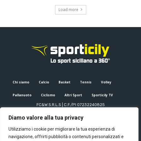
Load more
Chi siamo
Calcio
Basket
Tennis
Volley
Pallanuoto
Ciclismo
Altri Sport
Sporticily TV
FC&W S.R.L.S | C.F./PI 07232240825
Sede Legale: Via XX Settembre 53, Palermo (PA)
Diamo valore alla tua privacy
Editore e direttore responsabile: Francesco Cammuca | Registro
stampa Tribunale di Palermo n. 6/2022
Utilizziamo i cookie per migliorare la tua esperienza di
Mail:
info@sporticily.it
| Telefono:
+39 371 788 7216
navigazione, offrirti pubblicità o contenuti personalizzati e