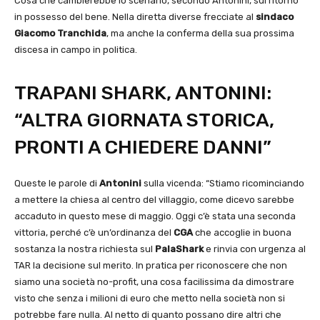
Cosa che cambierebbe lo scenario, secondo Antonini, sul ritorno
in possesso del bene. Nella diretta diverse frecciate al
sindaco
Giacomo Tranchida
, ma anche la conferma della sua prossima
discesa in campo in politica.
TRAPANI SHARK, ANTONINI:
“ALTRA GIORNATA STORICA,
PRONTI A CHIEDERE DANNI”
Queste le parole di
Antonini
sulla vicenda: “Stiamo ricominciando
a mettere la chiesa al centro del villaggio, come dicevo sarebbe
accaduto in questo mese di maggio. Oggi c’è stata una seconda
vittoria, perché c’è un’ordinanza del
CGA
che accoglie in buona
sostanza la nostra richiesta sul
PalaShark
e rinvia con urgenza al
TAR la decisione sul merito. In pratica per riconoscere che non
siamo una società no-profit, una cosa facilissima da dimostrare
visto che senza i milioni di euro che metto nella società non si
potrebbe fare nulla. Al netto di quanto possano dire altri che