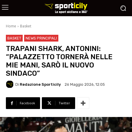
Home
Basket
BASKET
NEWS PRINCIPALI
TRAPANI SHARK, ANTONINI:
“PALAZZETTO TORNERÀ NELLE
MIE MANI, SARÒ IL NUOVO
SINDACO”
Di
Redazione Sporticily
26 Maggio 2026, 12:05
Facebook
Twitter