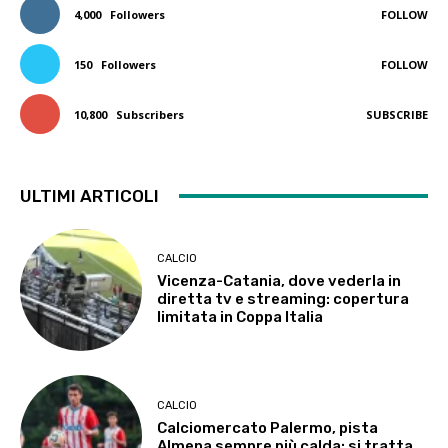
4,000
Followers
FOLLOW
150
Followers
FOLLOW
10,800
Subscribers
SUBSCRIBE
ULTIMI ARTICOLI
CALCIO
Vicenza-Catania, dove vederla in
diretta tv e streaming: copertura
limitata in Coppa Italia
CALCIO
Calciomercato Palermo, pista
Almena sempre più calda: si tratta