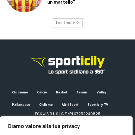
un martello”
Load more
Chi siamo
Calcio
Basket
Tennis
Volley
Pallanuoto
Ciclismo
Altri Sport
Sporticily TV
FC&W S.R.L.S | C.F./PI 07232240825
Sede Legale: Via XX Settembre 53, Palermo (PA)
Diamo valore alla tua privacy
Editore e direttore responsabile: Francesco Cammuca | Registro
stampa Tribunale di Palermo n. 6/2022