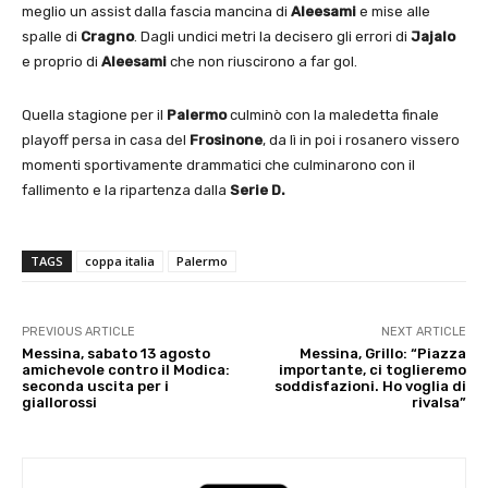
meglio un assist dalla fascia mancina di
Aleesami
e mise alle
spalle di
Cragno
. Dagli undici metri la decisero gli errori di
Jajalo
e proprio di
Aleesami
che non riuscirono a far gol.
Quella stagione per il
Palermo
culminò con la maledetta finale
playoff persa in casa del
Frosinone
, da lì in poi i rosanero vissero
momenti sportivamente drammatici che culminarono con il
fallimento e la ripartenza dalla
Serie D.
TAGS
coppa italia
Palermo
PREVIOUS ARTICLE
NEXT ARTICLE
Messina, sabato 13 agosto
Messina, Grillo: “Piazza
amichevole contro il Modica:
importante, ci toglieremo
seconda uscita per i
soddisfazioni. Ho voglia di
giallorossi
rivalsa”