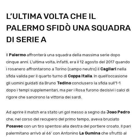
L’ULTIMA VOLTA CHE IL
PALERMO SFIDÒ UNA SQUADRA
DI SERIE A
Il
Palermo
affronterà una squadra della massima serie dopo
cinque anni. L’ultima volta, infatti, era il 12 agosto del 2017 quando
i rosanero affrontarono a Torino (campo neutro) il
Cagliari
nella
sfida valida per il quarto turno di
Coppa Italia
. In quell’occasione
gli uomini guidati da Bruno
Tedino
conclusero la sfida sull’1-1
dopo i tempi supplementari, ma per i Rosa furono decisivi i calci di
rigore che sancirono la vittoria dei sardi.
Ad aprire il match era stato un gol messo a segno da
Joao Pedro
che, nel corso del recupero del primo tempo, aveva bruciato
Posavec
con un tiro spentosi alla destra del portiere croato. Il pari
palermitano arrivò al 66′ con Antonino
La Gumina
che sfruttò al