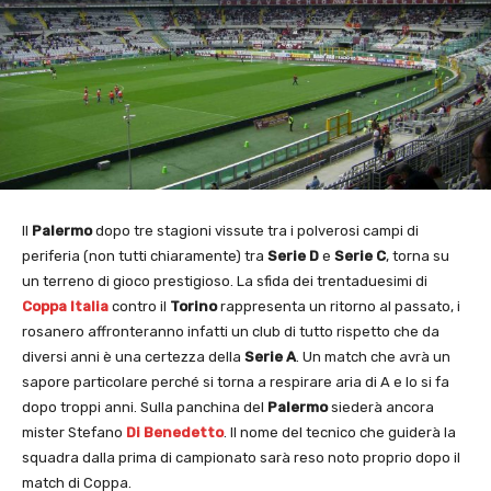
Il
Palermo
dopo tre stagioni vissute tra i polverosi campi di
periferia (non tutti chiaramente) tra
Serie D
e
Serie C
, torna su
un terreno di gioco prestigioso. La sfida dei trentaduesimi di
Coppa Italia
contro il
Torino
rappresenta un ritorno al passato, i
rosanero affronteranno infatti un club di tutto rispetto che da
diversi anni è una certezza della
Serie A
. Un match che avrà un
sapore particolare perché si torna a respirare aria di A e lo si fa
dopo troppi anni. Sulla panchina del
Palermo
siederà ancora
mister Stefano
Di Benedetto
. Il nome del tecnico che guiderà la
squadra dalla prima di campionato sarà reso noto proprio dopo il
match di Coppa.