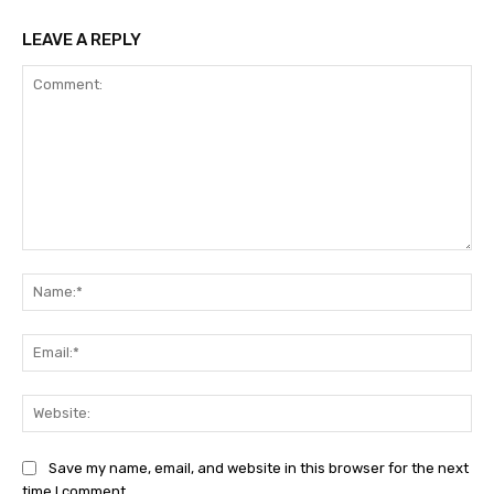
LEAVE A REPLY
Comment:
Na
Ema
Web
Save my name, email, and website in this browser for the next
time I comment.