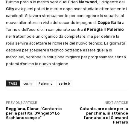
l’ultima parola in merito sarà quel Brian
Marwood
, il dirigente del
City
avrà pieni poteri in merito dopo aver studiato attentamente i
candidati. Si lavora strenuamente per consegnare la squadra al
nuovo allenatore in vista del secondo impegno di
Coppa Italia
a
Torino e dell’esordio in campionato contro il
Perugia
. Il
Palermo
nel frattempo è un organico da completare, ma per definire la
rosa servirà accettare le richieste del nuovo tecnico. La giornata
decisiva per scegliere il tecnico potrebbe essere quella di
mercoledì, sarebbe la soluzione migliore per programmare senza
patemi d’animo la nuova stagione.
TAGS
corini
Palermo
serie b
PREVIOUS ARTICLE
NEXT ARTICLE
Reggiana, Diana: “Contento
Catania, ore calde per la
per la partita. D’Angelo? Lo
panchina: si attende
fischiano sempre”
l’annuncio di Giovanni
Ferraro