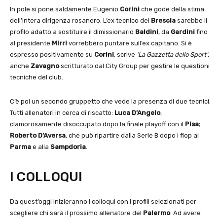
In pole si pone saldamente Eugenio
Corini
che gode della stima
dell’intera dirigenza rosanero. L’ex tecnico del
Brescia
sarebbe il
profilo adatto a sostituire il dimissionario
Baldini
, da
Gardini
fino
al presidente
Mirri
vorrebbero puntare sull’ex capitano. Si è
espresso positivamente su
Corini
, scrive
‘La Gazzetta dello Sport’
,
anche
Zavagno
scritturato dal City Group per gestire le questioni
tecniche del club.
C’è poi un secondo gruppetto che vede la presenza di due tecnici.
Tutti allenatori in cerca di riscatto:
Luca D’Angelo
,
clamorosamente disoccupato dopo la finale playoff con il
Pisa
;
Roberto D’Aversa
, che può ripartire dalla Serie B dopo i flop al
Parma
e alla
Sampdoria
.
I COLLOQUI
Da quest’oggi inizieranno i colloqui con i profili selezionati per
scegliere chi sarà il prossimo allenatore del
Palermo
. Ad avere