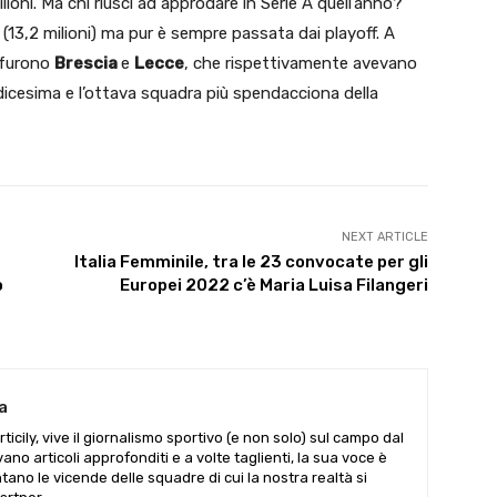
lioni. Ma chi riuscì ad approdare in Serie A quell’anno?
(13,2 milioni) ma pur è sempre passata dai playoff. A
e furono
Brescia
e
Lecce
, che rispettivamente avevano
ndicesima e l’ottava squadra più spendacciona della
NEXT ARTICLE
Italia Femminile, tra le 23 convocate per gli
o
Europei 2022 c’è Maria Luisa Filangeri
a
ticily, vive il giornalismo sportivo (e non solo) sul campo dal
vano articoli approfonditi e a volte taglienti, la sua voce è
tano le vicende delle squadre di cui la nostra realtà si