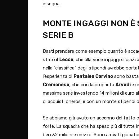
insegna.
MONTE INGAGGI NON È S
SERIE B
Basti prendere come esempio quanto è accadu
stato il
Lecce
, che alla voce ingaggi si piazz
nella “classifica” degli stipendi avrebbe portat
l’esperienza di
Pantaleo Corvino
sono bastati
Cremonese
, che con la proprietà
Arvedi
e u
massima serie investendo 14 milioni di euro al
di acquisti onerosi e con un monte stipendi d
Se abbiamo già avuto un accenno del fatto c
forte. La squadra che ha speso più di tutte in 
ben 32 milioni e mezzo. Sono arrivati giocat