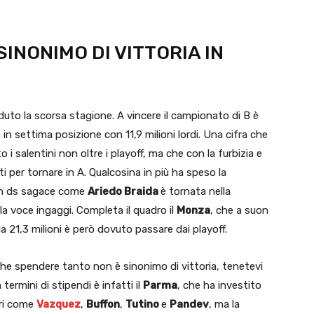
INONIMO DI VITTORIA IN
to la scorsa stagione. A vincere il campionato di B è
a in settima posizione con 11,9 milioni lordi. Una cifra che
o i salentini non oltre i playoff, ma che con la furbizia e
 per tornare in A. Qualcosina in più ha speso la
n ds sagace come
Ariedo Braida
è tornata nella
la voce ingaggi. Completa il quadro il
Monza
, che a suon
a 21,3 milioni è però dovuto passare dai playoff.
he spendere tanto non è sinonimo di vittoria, tenetevi
termini di stipendi è infatti il
Parma
, che ha investito
ori come
Vazquez
,
Buffon
,
Tutino
e
Pandev
, ma la