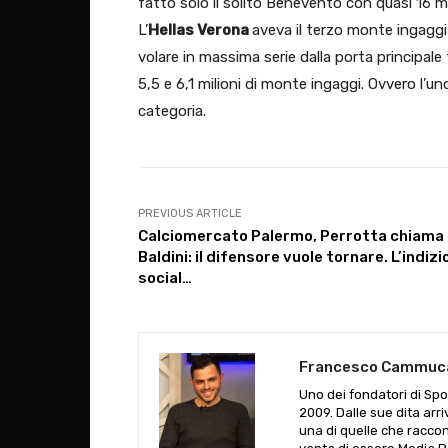
fatto solo il solito Benevento con quasi 16 mi
L’
Hellas Verona
aveva il terzo monte ingaggi 
volare in massima serie dalla porta principal
5,5 e 6,1 milioni di monte ingaggi. Ovvero l’u
categoria.
PREVIOUS ARTICLE
Calciomercato Palermo, Perrotta chiama
Baldini: il difensore vuole tornare. L’indizi
social…
Francesco Cammuc
Uno dei fondatori di Spor
2009. Dalle sue dita arri
una di quelle che raccon