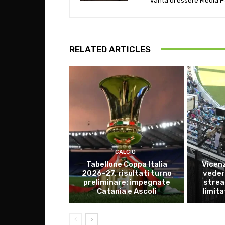
vanta di essere Media P
RELATED ARTICLES
CALCIO
Tabellone Coppa Italia
Vicen
2026-27, risultati turno
vederl
preliminare: impegnate
strea
Catania e Ascoli
limita