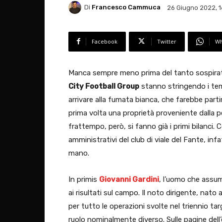
Di
Francesco Cammuca
26 Giugno 2022, 1
Facebook
Twitter
Wh
Manca sempre meno prima del tanto sospirato
City Football Group
stanno stringendo i te
arrivare alla fumata bianca, che farebbe parti
prima volta una proprietà proveniente dalla pe
frattempo, però, si fanno già i primi bilanci. 
amministrativi del club di viale del Fante, in
mano.
In primis
Giovanni Gardini
, l’uomo che assume
ai risultati sul campo. Il noto dirigente, nat
per tutto le operazioni svolte nel triennio t
ruolo nominalmente diverso. Sulle pagine dell’