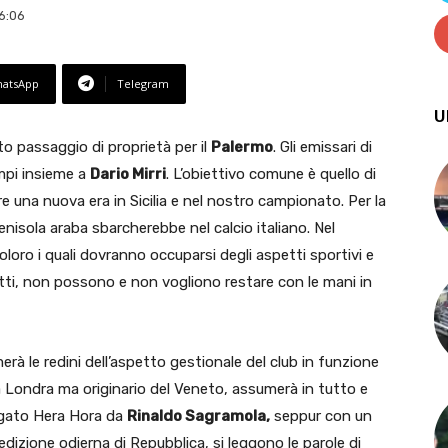
6:06
atsApp
Telegram
U
 passaggio di proprietà per il
Palermo
. Gli emissari di
mpi insieme a
Dario Mirri
. L’obiettivo comune è quello di
re una nuova era in Sicilia e nel nostro campionato. Per la
nisola araba sbarcherebbe nel calcio italiano. Nel
Coloro i quali dovranno occuparsi degli aspetti sportivi e
fatti, non possono e non vogliono restare con le mani in
rà le redini dell’aspetto gestionale del club in funzione
o a Londra ma originario del Veneto, assumerà in tutto e
argato Hera Hora da
Rinaldo Sagramola,
seppur con un
edizione odierna di Repubblica, si leggono le parole di