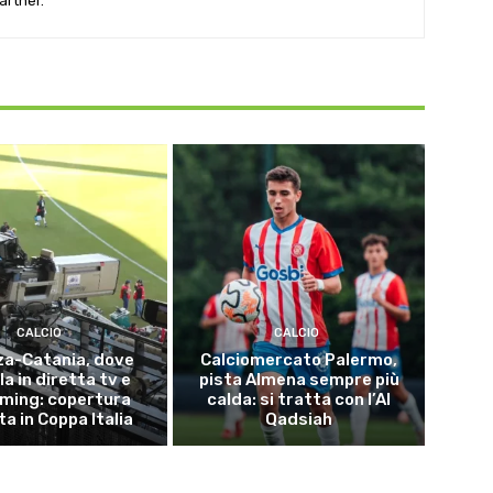
artner.
CALCIO
CALCIO
za-Catania, dove
Calciomercato Palermo,
a in diretta tv e
pista Almena sempre più
ming: copertura
calda: si tratta con l’Al
ta in Coppa Italia
Qadsiah