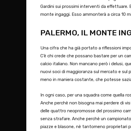
Gardini sui prossimi interventi da effettuare. E
monte ingaggi. Esso ammonterà a circa 10 mili
PALERMO, IL MONTE ING
Una cifra che ha già portato a riflessioni impo
C’è chi crede che possano bastare per un camp
calcio italiano. Non mancano però i delusi, qu
nuovi soci di maggioranza sul mercato e sul p
meno in maniera costante, che potesse saziare
In ogni caso, per una squadra come quella ros
Anche perchè non bisogna mai perdere di vist
delle quattro neopromosse del prossimo camp
senza strafare. Anche perchè un campionato c
piazze e blasone, nè tantomeno proprietari più