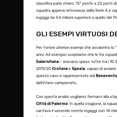
classifica parla chiaro: 12° posto a 22 punti d
squadra appena retrocessa dalla Serie A e c
ingaggi da 9,6 milioni superiore a quello del Pis
GLI ESEMPI VIRTUOSI 
Per fornire ulteriori esempi che avvalorino l
anni. Ad esempio scopriamo che le tre squa
Salernitana
– avevano speso tutte tra i 10,3 
2019/20
Crotone
e
Spezia
, capaci di andare 
questo caso è rappresentata dal
Benevento
dell’intero campionato.
Con questa analisi vogliamo fermarci alla stag
Città di Palermo
. In quella stagione, la squa
vantava il secondo monte ingaggi con 14 milio