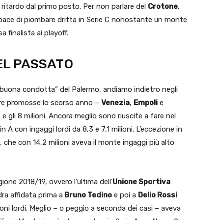
i ritardo dal primo posto. Per non parlare del
Crotone
,
apace di piombare dritta in Serie C nonostante un monte
a finalista ai playoff.
DEL PASSATO
a “buona condotta” del Palermo, andiamo indietro negli
dre promosse lo scorso anno –
Venezia
,
Empoli
e
e gli 8 milioni. Ancora meglio sono riuscite a fare nel
in A con ingaggi lordi da 8,3 e 7,1 milioni. L’eccezione in
, che con 14,2 milioni aveva il monte ingaggi più alto
ione 2018/19, ovvero l’ultima dell’
Unione Sportiva
dra affidata prima a
Bruno Tedino
e poi a
Delio Rossi
ni lordi. Meglio – o peggio a seconda dei casi – aveva