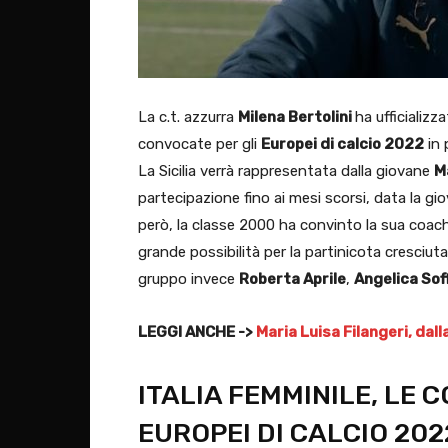
La c.t. azzurra
Milena Bertolini
ha ufficializza
convocate per gli
Europei di calcio 2022
in 
La Sicilia verrà rappresentata dalla giovane
M
partecipazione fino ai mesi scorsi, data la gio
però, la classe 2000 ha convinto la sua coac
grande possibilità per la partinicota cresciuta 
gruppo invece
Roberta Aprile
,
Angelica Sof
LEGGI ANCHE ->
Maria Luisa Filangeri, dal
ITALIA FEMMINILE, LE 
EUROPEI DI CALCIO 202