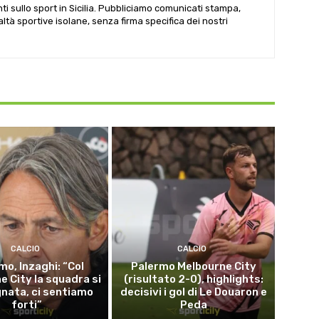
i sullo sport in Sicilia. Pubbliciamo comunicati stampa,
ealtà sportive isolane, senza firma specifica dei nostri
CALCIO
CALCIO
mo, Inzaghi: “Col
Palermo Melbourne City
e City la squadra si
(risultato 2-0), highlights:
nata, ci sentiamo
decisivi i gol di Le Douaron e
forti”
Peda