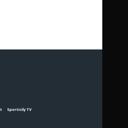
rt
Sporticily TV