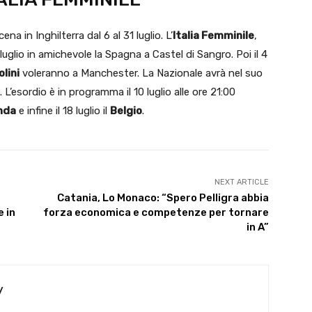
a in Inghilterra dal 6 al 31 luglio. L’
Italia Femminile
,
° luglio in amichevole la Spagna a Castel di Sangro. Poi il 4
lini
voleranno a Manchester. La Nazionale avrà nel suo
 L’esordio è in programma il 10 luglio alle ore 21:00
nda
e infine il 18 luglio il
Belgio
.
NEXT ARTICLE
Catania, Lo Monaco: “Spero Pelligra abbia
 in
forza economica e competenze per tornare
in A”
y