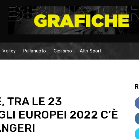
Volley
Pallanuoto
Ciclismo
Altri Sport
R
, TRA LE 23
LI EUROPEI 2022 C’È
ANGERI