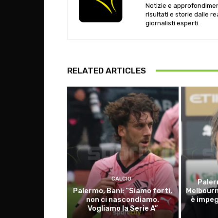
Notizie e approfondiment
risultati e storie dalle r
giornalisti esperti.
RELATED ARTICLES
CALCIO
Paler
Palermo, Bani: “Siamo forti,
Melbourn
non ci nascondiamo.
è impeg
Vogliamo la Serie A”