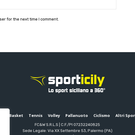
Website:
ser for the next time I comment.
io
Basket
Tennis
Volley
Pallanuoto
Ciclismo
Altri Spo
FC&W S.R.L.S | C.F./PI 07232240825
Sede Legale: Via XX Settembre 53, Palermo (PA)