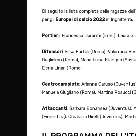
Di seguito la lista completa delle ragazze dell’
per gli
Europei di calcio 2022
in Inghilterra.
Portieri
: Francesca Durante (Inter), Laura Giu
Difensori
: Elisa Bartoli (Roma), Valentina Be
Guglielmo (Roma), Maria Luisa Filangeri (Sass
Elena Linari (Roma).
Centrocampiste
: Arianna Caruso (Juventus)
Manuela Giugliano (Roma), Martina Rosucci (Ju
Attaccanti
: Barbara Bonansea (Juventus), A
(Fiorentina), Cristiana Girelli (Juventus), Mar
IL PROGRAMMA DELL’IT