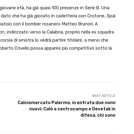
 giovane età, ha già quasi 100 presenze in Serie B. Una
 dato che ha già giocato in cadetteria con Crotone, Spal
liatoio con il bomber rosanero Matteo Brunori. A
n, indirizzato verso la Calabria, proprio nella ex squadra
orsia di sinistra lo vedrà partire titolare, a meno che
Roberto Crivello possa apparire più competitivo sotto la
NEXT ARTICLE
Calciomercato Palermo, in entrata due nomi
nuovi: Calò a centrocampo e Devetak in
difesa, chi sono