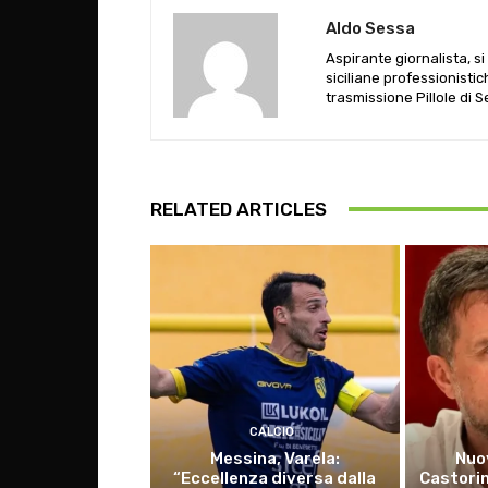
Aldo Sessa
Aspirante giornalista, s
siciliane professionistic
trasmissione Pillole di 
RELATED ARTICLES
CALCIO
Messina, Varela:
Nuo
“Eccellenza diversa dalla
Castorin