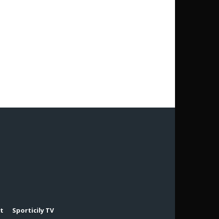
rt
Sporticily TV