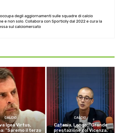
i occupa degli aggiornamenti sulle squadre di calcio
he e non solo. Collabora con Sporticily dal 2022 e cura la
Sessa sul calciomercato
CALCIO
CALCIO
va Igea Virtus,
Catania, Longo: “Grande
a: “Saremo il terzo
prestazione col Vicenza,