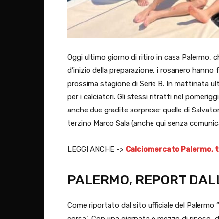
Oggi ultimo giorno di ritiro in casa Palermo, ch
d’inizio della preparazione, i rosanero hanno 
prossima stagione di Serie B. In mattinata ul
per i calciatori. Gli stessi ritratti nel pomer
anche due gradite sorprese: quelle di Salvatore 
terzino Marco Sala (anche qui senza comunicati,
LEGGI ANCHE ->
Calciomercato Palermo, tre
PALERMO, REPORT DALL
Come riportato dal sito ufficiale del Palermo
corsa”. Con una giornata e mezzo di riposo, d