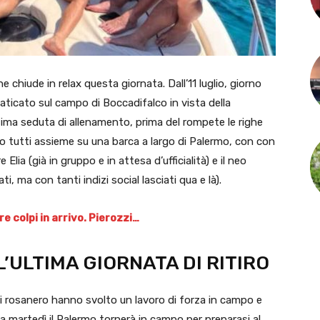
e chiude in relax questa giornata. Dall’11 luglio, giorno
faticato sul campo di Boccadifalco in vista della
tima seduta di allenamento, prima del rompete le righe
iggio tutti assieme su una barca a largo di Palermo, con con
Elia (già in gruppo e in attesa d’ufficialità) e il neo
 ma con tanti indizi social lasciati qua e là).
 colpi in arrivo. Pierozzi…
’ULTIMA GIORNATA DI RITIRO
 “i rosanero hanno svolto un lavoro di forza in campo e
a martedì il Palermo tornerà in campo per preparasi al