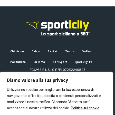
Chi siamo
Calcio
Basket
Tennis
Volley
Pallanuoto
Ciclismo
Altri Sport
Sporticily TV
FC&W S.R.L.S | C.F./PI 07232240825
Sede Legale: Via XX Settembre 53, Palermo (PA)
Diamo valore alla tua privacy
Editore e direttore responsabile: Francesco Cammuca | Registro
stampa Tribunale di Palermo n. 6/2022
Utilizziamo i cookie per migliorare la tua esperienza di
Mail:
info@sporticily.it
| Telefono:
+39 371 788 7216
navigazione, offrirti pubblicità o contenuti personalizzati e
analizzare il nostro traffico. Cliccando “Accetta tutti”,
acconsenti al nostro utilizzo dei cookie.
Politica sui cookie