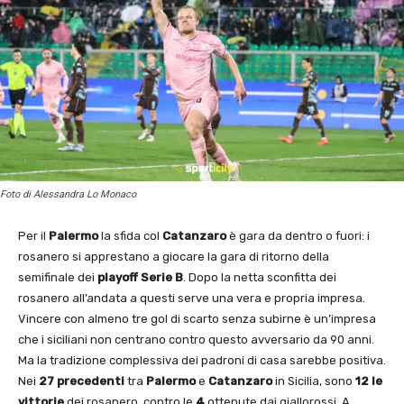
Foto di Alessandra Lo Monaco
Per il
Palermo
la sfida col
Catanzaro
è gara da dentro o fuori: i
rosanero si apprestano a giocare la gara di ritorno della
semifinale dei
playoff Serie B
. Dopo la netta sconfitta dei
rosanero all’andata a questi serve una vera e propria impresa.
Vincere con almeno tre gol di scarto senza subirne è un’impresa
che i siciliani non centrano contro questo avversario da 90 anni.
Ma la tradizione complessiva dei padroni di casa sarebbe positiva.
Nei
27 precedenti
tra
Palermo
e
Catanzaro
in Sicilia, sono
12
le
vittorie
dei rosanero, contro le
4
ottenute dai giallorossi. A