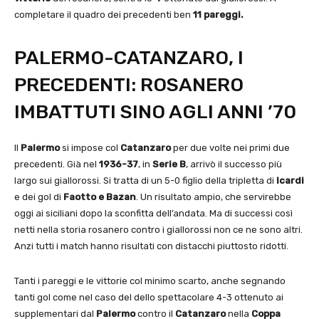
completare il quadro dei precedenti ben
11
pareggi.
PALERMO-CATANZARO, I
PRECEDENTI: ROSANERO
IMBATTUTI SINO AGLI ANNI ’70
Il
Palermo
si impose col
Catanzaro
per due volte nei primi due
precedenti. Già nel
1936-37
, in
Serie B
, arrivò il successo più
largo sui giallorossi. Si tratta di un 5-0 figlio della tripletta di
Icardi
e dei gol di
Faotto e Bazan
. Un risultato ampio, che servirebbe
oggi ai siciliani dopo la sconfitta dell’andata. Ma di successi così
netti nella storia rosanero contro i giallorossi non ce ne sono altri.
Anzi tutti i match hanno risultati con distacchi piuttosto ridotti.
Tanti i pareggi e le vittorie col minimo scarto, anche segnando
tanti gol come nel caso del dello spettacolare 4-3 ottenuto ai
supplementari dal
Palermo
contro il
Catanzaro
nella
Coppa