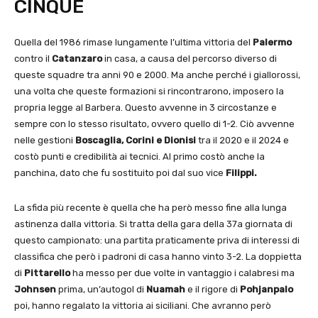
CINQUE
Quella del 1986 rimase lungamente l’ultima vittoria del
Palermo
contro il
Catanzaro
in casa, a causa del percorso diverso di
queste squadre tra anni 90 e 2000. Ma anche perché i giallorossi,
una volta che queste formazioni si rincontrarono, imposero la
propria legge al Barbera. Questo avvenne in 3 circostanze e
sempre con lo stesso risultato, ovvero quello di 1-2. Ciò avvenne
nelle gestioni
Boscaglia, Corini e Dionisi
tra il 2020 e il 2024 e
costò punti e credibilità ai tecnici. Al primo costò anche la
panchina, dato che fu sostituito poi dal suo vice
Filippi.
La sfida più recente è quella che ha però messo fine alla lunga
astinenza dalla vittoria. Si tratta della gara della 37a giornata di
questo campionato: una partita praticamente priva di interessi di
classifica che però i padroni di casa hanno vinto 3-2. La doppietta
di
Pittarello
ha messo per due volte in vantaggio i calabresi ma
Johnsen
prima, un’autogol di
Nuamah
e il rigore di
Pohjanpalo
poi, hanno regalato la vittoria ai siciliani. Che avranno però