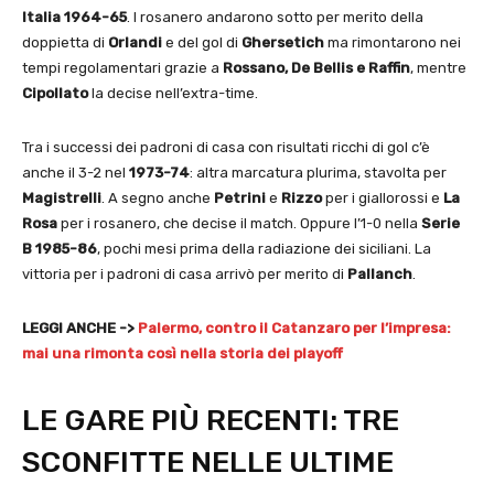
Italia 1964-65
. I rosanero andarono sotto per merito della
doppietta di
Orlandi
e del gol di
Ghersetich
ma rimontarono nei
tempi regolamentari grazie a
Rossano, De Bellis e Raffin
, mentre
Cipollato
la decise nell’extra-time.
Tra i successi dei padroni di casa con risultati ricchi di gol c’è
anche il 3-2 nel
1973-74
: altra marcatura plurima, stavolta per
Magistrelli
. A segno anche
Petrini
e
Rizzo
per i giallorossi e
La
Rosa
per i rosanero, che decise il match. Oppure l’1-0 nella
Serie
B
1985-86
, pochi mesi prima della radiazione dei siciliani. La
vittoria per i padroni di casa arrivò per merito di
Pallanch
.
LEGGI ANCHE ->
Palermo, contro il Catanzaro per l’impresa:
mai una rimonta così nella storia dei playoff
LE GARE PIÙ RECENTI: TRE
SCONFITTE NELLE ULTIME