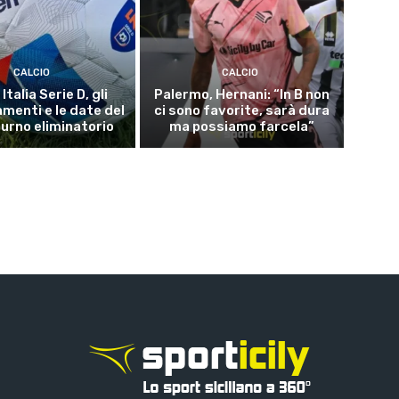
CALCIO
CALCIO
Italia Serie D, gli
Palermo, Hernani: “In B non
menti e le date del
ci sono favorite, sarà dura
turno eliminatorio
ma possiamo farcela”