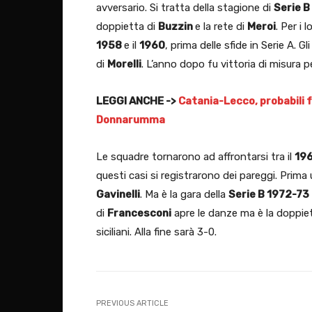
avversario. Si tratta della stagione di
Serie 
doppietta di
Buzzin
e la rete di
Meroi
. Per i
1958
e il
1960
, prima delle sfide in Serie A. G
di
Morelli
. L’anno dopo fu vittoria di misura per
LEGGI ANCHE ->
Catania-Lecco, probabili 
Donnarumma
Le squadre tornarono ad affrontarsi tra il
19
questi casi si registrarono dei pareggi. Prima u
Gavinelli
. Ma è la gara della
Serie B 1972-73
di
Francesconi
apre le danze ma è la doppie
siciliani. Alla fine sarà 3-0.
PREVIOUS ARTICLE