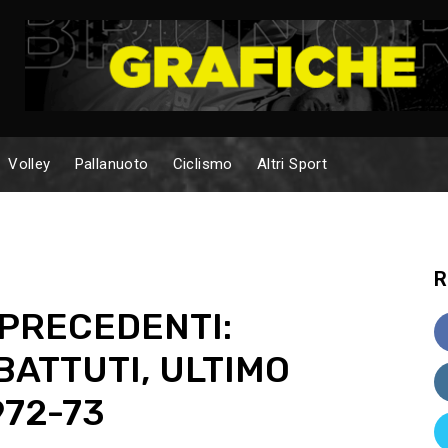
Volley
Pallanuoto
Ciclismo
Altri Sport
R
 PRECEDENTI:
BATTUTI, ULTIMO
972-73