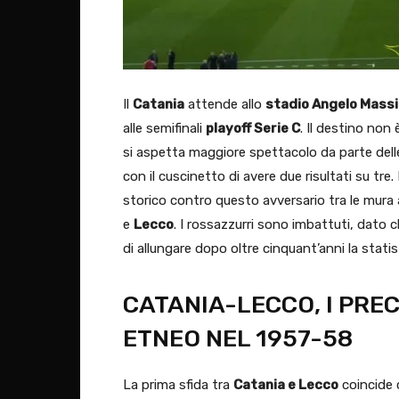
Il
Catania
attende allo
stadio Angelo Mass
alle semifinali
playoff Serie C
. Il destino non
si aspetta maggiore spettacolo da parte dell
con il cuscinetto di avere due risultati su t
storico contro questo avversario tra le mura 
e
Lecco
. I rossazzurri sono imbattuti, dato 
di allungare dopo oltre cinquant’anni la statis
CATANIA-LECCO, I PRE
ETNEO NEL 1957-58
La prima sfida tra
Catania e Lecco
coincide c