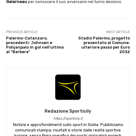
Galarneau
per conoscere il suo avversario nel turno decisivo.
PREVIOUS ARTICLE
NEXT ARTICLE
Palermo-Catanzaro,
Stadio Palermo, progetto
precedenti: Johnsen e
presentato al Comune:
Pohjanpalo in gol nell’ultima
ulteriore passo per Euro
al “Barbera”
2032
Redazione Sporticily
https://sporticily.it
Notizie e approfondimenti sullo sport in Sicilia. Pubbliciamo
comunicati stampa, risultati e storie dalle realtà sportive
isolane, senza firma specifica dei nostri giornalisti esperti.