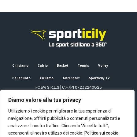
Chi siamo
Calcio
Basket
Tennis
Volley
Pallanuoto
Ciclismo
Altri Sport
Sporticily TV
FC&W S.R.L.S | C.F./PI 07232240825
Sede Legale: Via XX Settembre 53, Palermo (PA)
Diamo valore alla tua privacy
Editore e direttore responsabile: Francesco Cammuca | Registro
stampa Tribunale di Palermo n. 6/2022
Utilizziamo i cookie per migliorare la tua esperienza di
Mail:
info@sporticily.it
| Telefono:
+39 371 788 7216
navigazione, offrirti pubblicità o contenuti personalizzati e
analizzare il nostro traffico. Cliccando “Accetta tutti”,
acconsenti al nostro utilizzo dei cookie.
Politica sui cookie