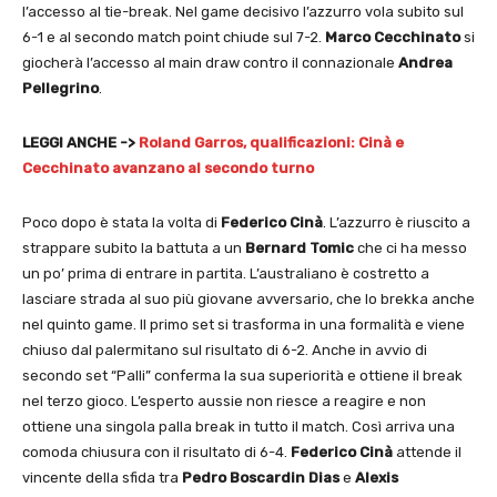
l’accesso al tie-break. Nel game decisivo l’azzurro vola subito sul
6-1 e al secondo match point chiude sul 7-2.
Marco Cecchinato
si
giocherà l’accesso al main draw contro il connazionale
Andrea
Pellegrino
.
LEGGI ANCHE ->
Roland Garros, qualificazioni: Cinà e
Cecchinato avanzano al secondo turno
Poco dopo è stata la volta di
Federico Cinà
. L’azzurro è riuscito a
strappare subito la battuta a un
Bernard Tomic
che ci ha messo
un po’ prima di entrare in partita. L’australiano è costretto a
lasciare strada al suo più giovane avversario, che lo brekka anche
nel quinto game. Il primo set si trasforma in una formalità e viene
chiuso dal palermitano sul risultato di 6-2. Anche in avvio di
secondo set “Palli” conferma la sua superiorità e ottiene il break
nel terzo gioco. L’esperto aussie non riesce a reagire e non
ottiene una singola palla break in tutto il match. Così arriva una
comoda chiusura con il risultato di 6-4.
Federico Cinà
attende il
vincente della sfida tra
Pedro Boscardin Dias
e
Alexis