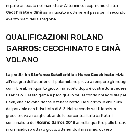
in palio un posto nel main draw. Al termine, scopriremo chi tra
Cecchinato
e
Cinà
sarà riuscito a ottenere il pass per il secondo
evento Slam della stagione.
QUALIFICAZIONI ROLAND
GARROS: CECCHINATO E CINÀ
VOLANO
La partita tra
Stefanos Sakellaridis
e
Marco Cecchinato
inizia
all’insegna dell’equilibrio. Il palermitano prova a rompere gli indugi
con il break nel quarto gioco, ma subito dopo è costretto a cedere
il servizio. Il sesto game è però quello del secondo break di fila per
Ceck, che stavolta riesce a tenere botta. Così arriva la chiusura
del parziale con il risultato di 6-3. Nel secondo set il tennista
greco prova a reagire alzando le percentuali alla battuta. Il
semifinalista del
Roland Garros 2018
annulla quattro palle break
in un insidioso ottavo gioco, ottenendo il massimo, ovvero