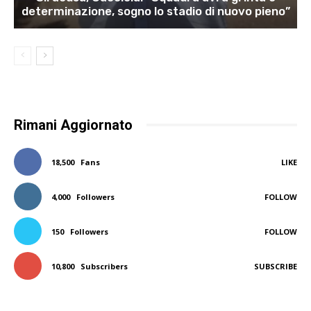
determinazione, sogno lo stadio di nuovo pieno”
Rimani Aggiornato
18,500
Fans
LIKE
4,000
Followers
FOLLOW
150
Followers
FOLLOW
10,800
Subscribers
SUBSCRIBE