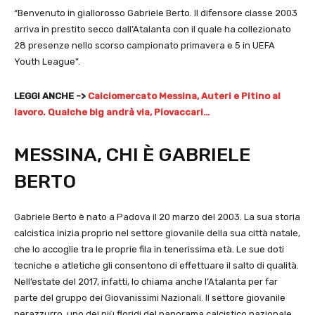
“Benvenuto in giallorosso Gabriele Berto. Il difensore classe 2003
arriva in prestito secco dall’Atalanta con il quale ha collezionato
28 presenze nello scorso campionato primavera e 5 in UEFA
Youth League”.
LEGGI ANCHE ->
Calciomercato Messina, Auteri e Pitino al
lavoro. Qualche big andrà via, Piovaccari…
MESSINA, CHI È GABRIELE
BERTO
Gabriele Berto è nato a Padova il 20 marzo del 2003. La sua storia
calcistica inizia proprio nel settore giovanile della sua città natale,
che lo accoglie tra le proprie fila in tenerissima età. Le sue doti
tecniche e atletiche gli consentono di effettuare il salto di qualità.
Nell’estate del 2017, infatti, lo chiama anche l’Atalanta per far
parte del gruppo dei Giovanissimi Nazionali. Il settore giovanile
nerazzurro, uno dei più floridi del panorama calcistico nazionale,