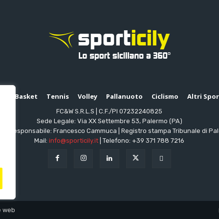
io
Basket
Tennis
Volley
Pallanuoto
Ciclismo
Altri Spo
FC&W S.R.L.S | C.F./PI 07232240825
Sede Legale: Via XX Settembre 53, Palermo (PA)
ttore responsabile: Francesco Cammuca | Registro stampa Tribunale di Pa
Mail:
info@sporticily.it
| Telefono:
+39 371 788 7216
e web