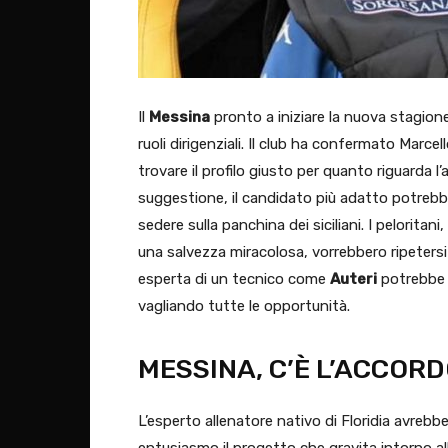
Il
Messina
pronto a iniziare la nuova stagione
ruoli dirigenziali. Il club ha confermato Marcel
trovare il profilo giusto per quanto riguarda l
suggestione, il candidato più adatto potre
sedere sulla panchina dei siciliani. I pelorita
una salvezza miracolosa, vorrebbero ripetersi 
esperta di un tecnico come
Auteri
potrebbe a
vagliando tutte le opportunità.
MESSINA, C’È L’ACCOR
L’esperto allenatore nativo di Floridia avrebb
entusiasmo il progetto che gravita intorno all