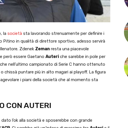
, la
società
sta lavorando strenuamente per definire i
lo Pitino in qualità di direttore sportivo, adesso servirà
’allenatore. Zdenek
Zeman
resta una piacevole
bbe però essere Gaetano
Auteri
che sarebbe in pole per
ni, che nell’ultimo campionato di Serie C hanno ottenuto
o chissà puntare più in alto magari ai playoff. La figura
gevolare i piani della società che al momento sta
DO CON AUTERI
e dato l’ok alla società e sposerebbe con grande
’
ACR
. Ci sarebbe già un’intesa di massima tra
Auteri
e il