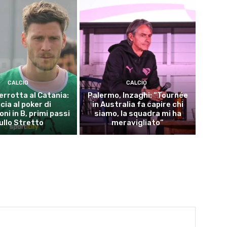
CALCIO
CALCIO
errotta al Catania:
Palermo, Inzaghi: “Tournée
cia al poker di
in Australia fa capire chi
ni in B, primi passi
siamo, la squadra mi ha
ullo Stretto
meravigliato”