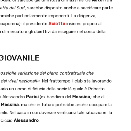
etta del Sud
‘, sarebbe disposto anche a sacrificare parte
nomiche particolarmente imponenti. La dirigenza,
ccaporena); il presidente
Sciotto
insieme proprio al
di mercato e gli obiettivi da inseguire nel corso della
 GIOVANILE
ssibile variazione del piano contrattuale che
dei vivai nazionali».
Nel frattempo il club sta lavorando
mario un uomo di fiducia della società quale è Roberto
di Alessandro
Parisi
(ex bandiera del
Messina
) che al
l
Messina
, ma che in futuro potrebbe anche occupare la
le. Nel caso in cui dovesse verificarsi tale situazione, la
 Ciccio
Alessandro
.