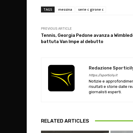
TAGS
messina
serie c girone c
PREVIOUS ARTICLE
Tennis, Georgia Pedone avanza a Wimbled
battuta Van Impe al debutto
Redazione Sporticil
https://sporticily.it
Notizie e approfondiment
risultati e storie dalle r
giornalisti esperti.
RELATED ARTICLES