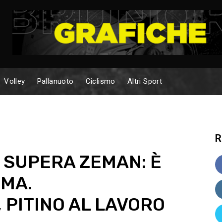
Volley
Pallanuoto
Ciclismo
Altri Sport
R
 SUPERA ZEMAN: È
RMA.
 PITINO AL LAVORO