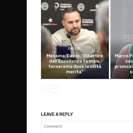
CALCIO
Messina, Davis: “Ripartire
Marco P
dall’Eccellenza fa male,
cac
torneremo dove la città
promozio
merita”
s
LEAVE A REPLY