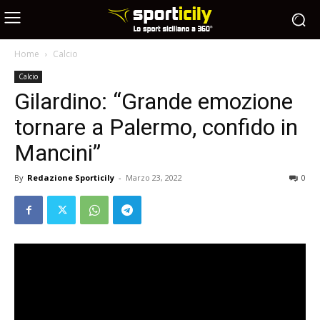
Home
Calcio
Calcio
Gilardino: “Grande emozione
tornare a Palermo, confido in
Mancini”
By
Redazione Sporticily
-
Marzo 23, 2022
0