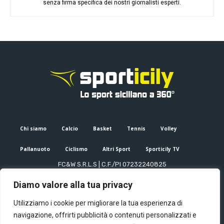
senza firma specifica dei nostri giornalisti esperti.
Chi siamo
Calcio
Basket
Tennis
Volley
Pallanuoto
Ciclismo
Altri Sport
Sporticily TV
FC&W S.R.L.S | C.F./PI 07232240825
Sede Legale: Via XX Settembre 53, Palermo (PA)
Diamo valore alla tua privacy
Editore e direttore responsabile: Francesco Cammuca | Registro
stampa Tribunale di Palermo n. 6/2022
Utilizziamo i cookie per migliorare la tua esperienza di
Mail:
info@sporticily.it
| Telefono:
+39 371 788 7216
navigazione, offrirti pubblicità o contenuti personalizzati e