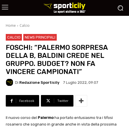
Home
Calcio
CALCIO
NEWS PRINCIPALI
FOSCHI: “PALERMO SORPRESA
DELLA B, BALDINI CREDE NEL
GRUPPO. BUDGET? NON FA
VINCERE CAMPIONATI”
Di
Redazione Sporticily
7 Luglio 2022, 09:07
Facebook
Twitter
Il nuovo corso del
Palermo
ha portato entusiasmo tra i tifosi
rosanero che sognano in grande anche in vista della prossima