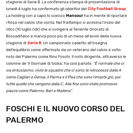
stagione di Serie B. La conferenza stampa di presentazione di
lunedì 4 luglio ha confermato gli obiettivi del
City Football Group
.
La holding con a capo lo sceicco
Mansour
ha in mente di riportare
i Rosa nel calcio che conta. Nel frattempo si avvicina l’inizio del
ritiro (10 luglio ndr) che si svolgerà al Tenente Onorato di
Boccadifalco e manca poco più di un mese all’avvio della nuova
stagione di
Serie B
. Un campionato cadetto all’insegna
dell’equilibrio come affermato da un veterano del calcio e volto
noto del Palermo come Rino Foschi. Il noto dirigente, attraverso le
colonne de ‘Il Giornale di Sicilia’, ha così parlato:
“È normale che ci
sia entusiasmo, viste le squadre che ci sono: le retrocesse dalla A
come Cagliari e Genoa, il Parma e il Pisa che sono rimaste giù, poi
tutte quelle che vengono dalla C. Alla fine sono state promosse
piazze come Palermo, Bari e Modena”.
FOSCHI E IL NUOVO CORSO DEL
PALERMO