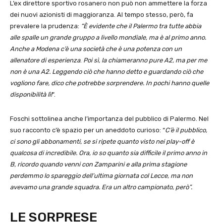
L’ex direttore sportivo rosanero non può non ammettere la forza
dei nuovi azionisti di maggioranza. Al tempo stesso, però, fa
prevalere la prudenza:
“È evidente che il Palermo tra tutte abbia
alle spalle un grande gruppo a livello mondiale, ma è al primo anno.
Anche a Modena c’è una società che è una potenza con un
allenatore di esperienza
.
Poi sì, la chiameranno pure A2, ma per me
non è una A2. Leggendo ciò che hanno detto e guardando ciò che
vogliono fare, dico che potrebbe sorprendere. In pochi hanno quelle
disponibilità lì!
“.
Foschi sottolinea anche l’importanza del pubblico di Palermo. Nel
suo racconto c’è spazio per un aneddoto curioso: “
C’è il pubblico,
ci sono gli abbonamenti, se si ripete quanto visto nei play-off è
qualcosa di incredibile. Ora, io so quanto sia difficile il primo anno in
B, ricordo quando venni con Zamparini e alla prima stagione
perdemmo lo spareggio dell’ultima giornata col Lecce, ma non
avevamo una grande squadra. Era un altro campionato, però”.
LE SORPRESE