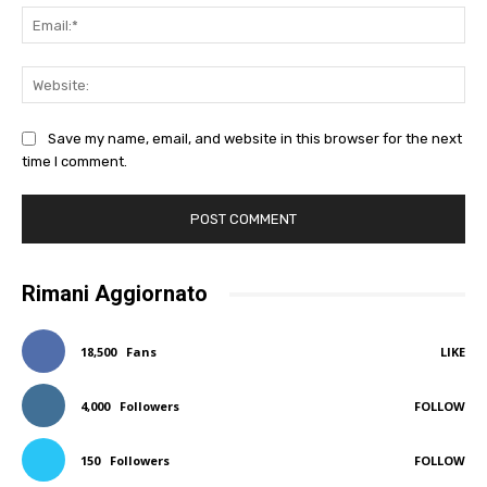
Ema
Web
Save my name, email, and website in this browser for the next
time I comment.
Rimani Aggiornato
18,500
Fans
LIKE
4,000
Followers
FOLLOW
150
Followers
FOLLOW