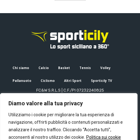
Chi siamo
Calcio
Basket
Tennis
Volley
Pallanuoto
Ciclismo
Altri Sport
Sporticily TV
FC&W S.R.L.S | C.F./PI 07232240825
Sede Legale: Via XX Settembre 53, Palermo (PA)
Diamo valore alla tua privacy
Editore e direttore responsabile: Francesco Cammuca | Registro
stampa Tribunale di Palermo n. 6/2022
Utilizziamo i cookie per migliorare la tua esperienza di
Mail:
info@sporticily.it
| Telefono:
+39 371 788 7216
navigazione, offrirti pubblicità o contenuti personalizzati e
analizzare il nostro traffico. Cliccando “Accetta tutti”,
acconsenti al nostro utilizzo dei cookie.
Politica sui cookie