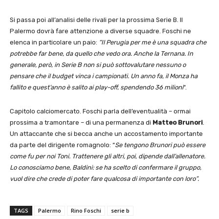
Si passa poi all’analisi delle rivali per la prossima Serie B. Il
Palermo dovrà fare attenzione a diverse squadre. Foschi ne
elenca in particolare un paio:
“Il Perugia per me è una squadra che
potrebbe far bene, da quello che vedo ora. Anche la Ternana. In
generale, però, in Serie B non si può sottovalutare nessuno o
pensare che il budget vinca i campionati. Un anno fa, il Monza ha
fallito e quest’anno è salito ai play-off, spendendo 36 milioni
“.
Capitolo calciomercato. Foschi parla dell’eventualità – ormai
prossima a tramontare – di una permanenza di
Matteo Brunori
.
Un attaccante che si becca anche un accostamento importante
da parte del dirigente romagnolo: “
Se tengono Brunori può essere
come fu per noi Toni. Trattenere gli altri, poi, dipende dall’allenatore.
Lo conosciamo bene, Baldini: se ha scelto di confermare il gruppo,
vuol dire che crede di poter fare qualcosa di importante con loro”.
TAGS
Palermo
Rino Foschi
serie b