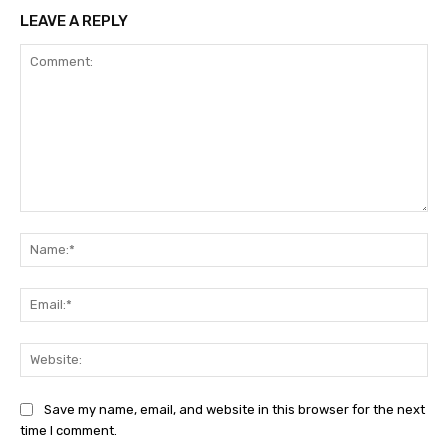
LEAVE A REPLY
Comment:
Na
Ema
Web
Save my name, email, and website in this browser for the next
time I comment.