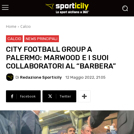
Home
Calcio
CALCIO
NEWS PRINCIPALI
CITY FOOTBALL GROUP A
PALERMO: MARWOOD E I SUOI
COLLABORATORI AL “BARBERA”
Di
Redazione Sporticily
12 Maggio 2022, 21:05
Facebook
Twitter