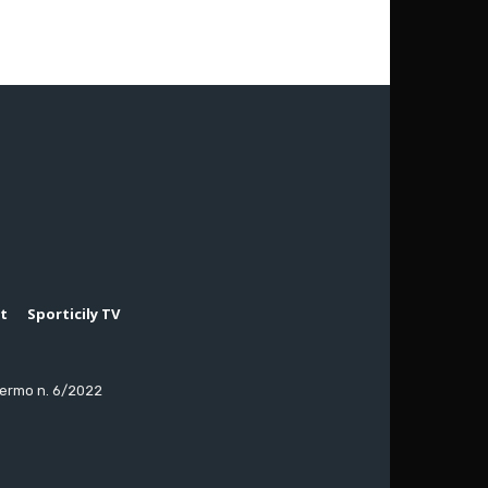
rt
Sporticily TV
lermo n. 6/2022