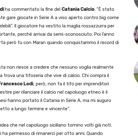
di
ha commentato la fine del
Catania Calcio
. “È stato
nte gare giocate in Serie A a viso aperto contro big come
elebili”. Il giocatore ha vestito la maglia rossazzurra per
portante, perché arrivai da semi-sconosciuto. Poi l’anno
 torta però fu con Maran quando conquistammo il record di
sta non riesce a credere che nessuno voglia realmente
ia trova una tifoseria che vive di calcio. Chi compra il
Francesco Lodi
, però, non fa il tifo per imprenditori
stire per rilanciare il calcio nel capoluogo etneo è il
esi hanno portato il Catania in Serie A, ma mi auguro
ogetto a lungo termine e vincente”.
idea che nel capoluogo siciliano tornino volti già noti.
 gli ha permesso di rimanerci per otto anni. Quando