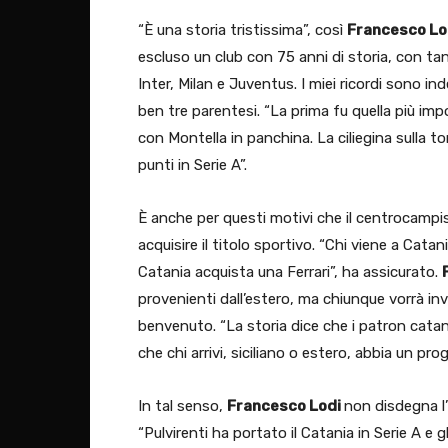
“È una storia tristissima”, così
Francesco Lo
escluso un club con 75 anni di storia, con ta
Inter, Milan e Juventus. I miei ricordi sono ind
ben tre parentesi. “La prima fu quella più im
con Montella in panchina. La ciliegina sulla
punti in Serie A”.
È anche per questi motivi che il centrocampi
acquisire il titolo sportivo. “Chi viene a Catan
Catania acquista una Ferrari”, ha assicurato.
provenienti dall’estero, ma chiunque vorrà inve
benvenuto. “La storia dice che i patron catan
che chi arrivi, siciliano o estero, abbia un pr
In tal senso,
Francesco Lodi
non disdegna l’
“Pulvirenti ha portato il Catania in Serie A e