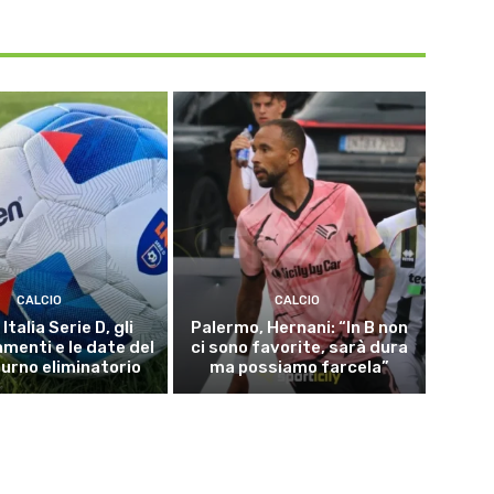
CALCIO
CALCIO
Italia Serie D, gli
Palermo, Hernani: “In B non
menti e le date del
ci sono favorite, sarà dura
turno eliminatorio
ma possiamo farcela”