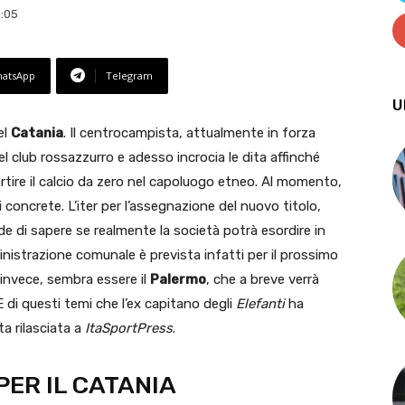
1:05
atsApp
Telegram
U
el
Catania
. Il centrocampista, attualmente in forza
del club rossazzurro e adesso incrocia le dita affinché
artire il calcio da zero nel capoluogo etneo. Al momento,
concrete. L’iter per l’assegnazione del nuovo titolo,
nde di sapere se realmente la società potrà esordire in
ministrazione comunale è prevista infatti per il prossimo
invece, sembra essere il
Palermo
, che a breve verrà
 È di questi temi che l’ex capitano degli
Elefanti
ha
ta rilasciata a
ItaSportPress
.
PER IL CATANIA