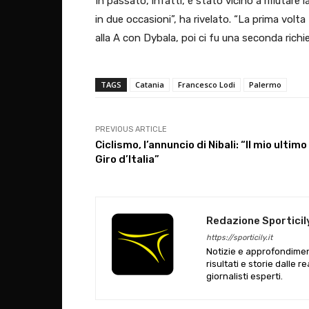
In passato, infatti, è stato vicino a rifiutare
in due occasioni”, ha rivelato. “La prima volt
alla A con Dybala, poi ci fu una seconda richi
TAGS
Catania
Francesco Lodi
Palermo
PREVIOUS ARTICLE
Ciclismo, l’annuncio di Nibali: “Il mio ultimo
Giro d’Italia”
Redazione Sporticil
https://sporticily.it
Notizie e approfondiment
risultati e storie dalle r
giornalisti esperti.