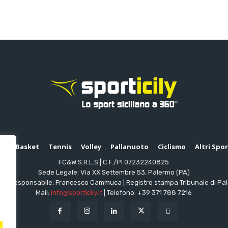
io
Basket
Tennis
Volley
Pallanuoto
Ciclismo
Altri Spo
FC&W S.R.L.S | C.F./PI 07232240825
Sede Legale: Via XX Settembre 53, Palermo (PA)
ttore responsabile: Francesco Cammuca | Registro stampa Tribunale di Pa
Mail:
info@sporticily.it
| Telefono:
+39 371 788 7216