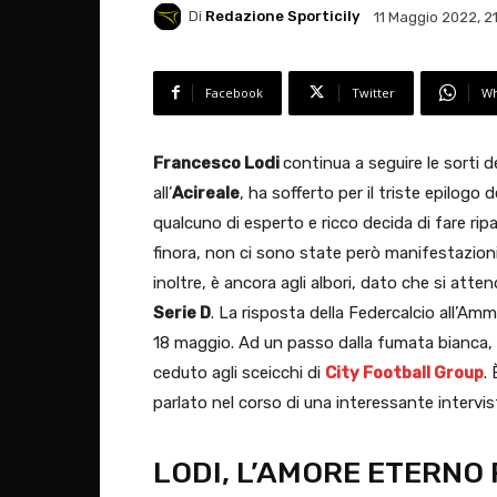
Di
Redazione Sporticily
11 Maggio 2022, 2
Facebook
Twitter
Wh
Francesco Lodi
continua a seguire le sorti d
all’
Acireale
, ha sofferto per il triste epilogo 
qualcuno di esperto e ricco decida di fare rip
finora, non ci sono state però manifestazioni 
inoltre, è ancora agli albori, dato che si atte
Serie D
. La risposta della Federcalcio all’Am
18 maggio. Ad un passo dalla fumata bianca, 
ceduto agli sceicchi di
City Football Group
.
parlato nel corso di una interessante intervis
LODI, L’AMORE ETERNO 