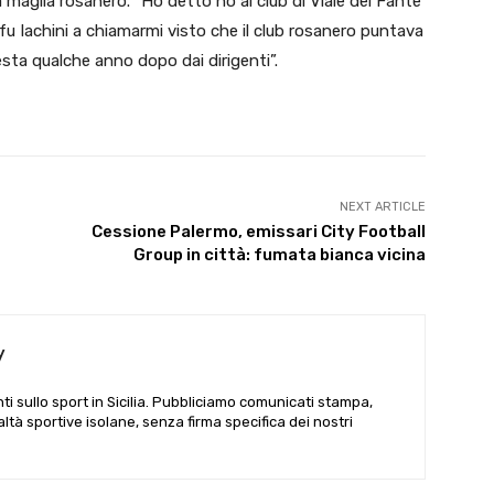
 la maglia rosanero. “Ho detto no al club di Viale del Fante
a fu Iachini a chiamarmi visto che il club rosanero puntava
esta qualche anno dopo dai dirigenti”.
NEXT ARTICLE
Cessione Palermo, emissari City Football
Group in città: fumata bianca vicina
y
i sullo sport in Sicilia. Pubbliciamo comunicati stampa,
ealtà sportive isolane, senza firma specifica dei nostri