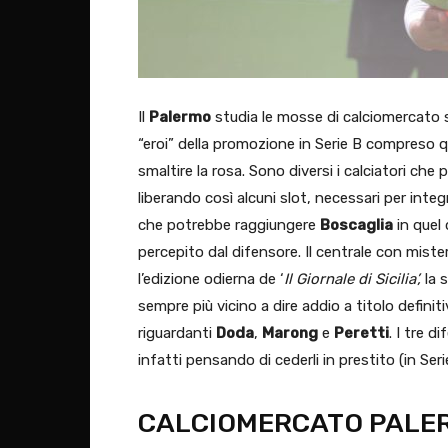
Il
Palermo
studia le mosse di calciomercato sia
“eroi” della promozione in Serie B compreso
smaltire la rosa. Sono diversi i calciatori ch
liberando così alcuni slot, necessari per integr
che potrebbe raggiungere
Boscaglia
in quel
percepito dal difensore. Il centrale con mister
l’edizione odierna de ‘
Il Giornale di Sicilia’,
la 
sempre più vicino a dire addio a titolo definiti
riguardanti
Doda
,
Marong
e
Peretti
. I tre d
infatti pensando di cederli in prestito (in Ser
CALCIOMERCATO PALERM