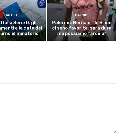
CALCIO
CALCIO
Italia Serie D, gli
Palermo, Hernani: “In B non
menti e le date del
ci sono favorite, sarà dura
turno eliminatorio
ma possiamo farcela”