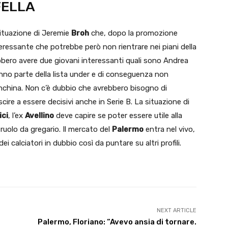
 FELLA
ituazione di Jeremie
Broh
che, dopo la promozione
nteressante che potrebbe però non rientrare nei piani della
bbero avere due giovani interessanti quali sono Andrea
anno parte della lista under e di conseguenza non
panchina. Non c’è dubbio che avrebbero bisogno di
cire a essere decisivi anche in Serie B. La situazione di
ici
, l’ex
Avellino
deve capire se poter essere utile alla
uolo da gregario. Il mercato del
Palermo
entra nel vivo,
i calciatori in dubbio così da puntare su altri profili.
NEXT ARTICLE
Palermo, Floriano: “Avevo ansia di tornare.