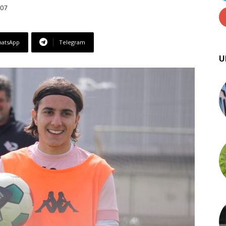
:07
atsApp
Telegram
U