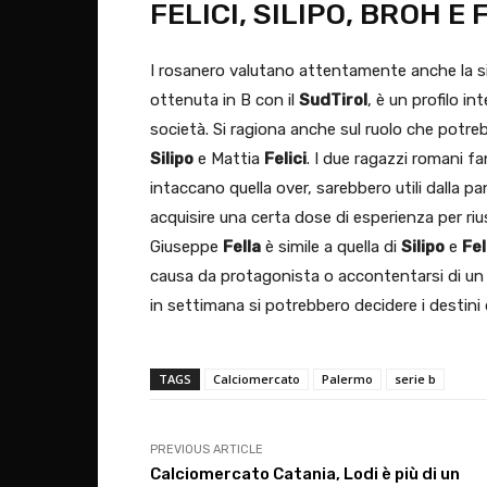
FELICI, SILIPO, BROH E
I rosanero valutano attentamente anche la s
ottenuta in B con il
SudTirol
, è un profilo i
società. Si ragiona anche sul ruolo che potre
Silipo
e Mattia
Felici
. I due ragazzi romani f
intaccano quella over, sarebbero utili dalla 
acquisire una certa dose di esperienza per rius
Giuseppe
Fella
è simile a quella di
Silipo
e
Fel
causa da protagonista o accontentarsi di un r
in settimana si potrebbero decidere i destini de
TAGS
Calciomercato
Palermo
serie b
PREVIOUS ARTICLE
Calciomercato Catania, Lodi è più di un