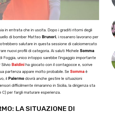
 in entrata che in uscita. Dopo i graditi ritorni degli
 quello di bomber Matteo
Brunori
, i rosanero lavorano per
e potrebbero salutare in questa sessione di calciomercato
are nuovi profili di categoria. Ai saluti Michele
Somma
 di Foggia, unico intoppo sarebbe l’ingaggio importante
 Silvio
Baldini
ha giocato con il contagocce e, scrive
sua partenza appare molto probabile. Se
Somma
è
vo, il
Palermo
dovrà anche gestire le situazioni
ifensori difficilmente rimaranno in Sicilia, la dirigenza sta
ie C) per fargli maturare esperienza.
O: LA SITUAZIONE DI