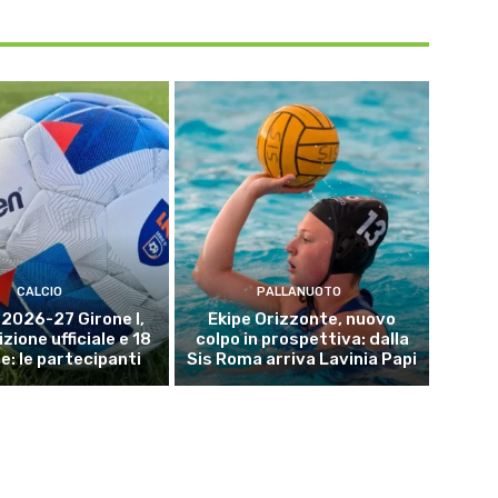
CALCIO
PALLANUOTO
 2026-27 Girone I,
Ekipe Orizzonte, nuovo
ione ufficiale e 18
colpo in prospettiva: dalla
e: le partecipanti
Sis Roma arriva Lavinia Papi