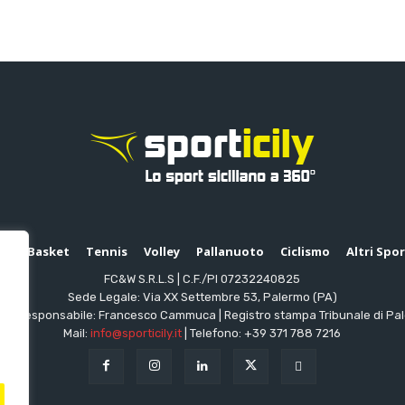
io
Basket
Tennis
Volley
Pallanuoto
Ciclismo
Altri Spo
FC&W S.R.L.S | C.F./PI 07232240825
Sede Legale: Via XX Settembre 53, Palermo (PA)
ttore responsabile: Francesco Cammuca | Registro stampa Tribunale di Pa
Mail:
info@sporticily.it
| Telefono:
+39 371 788 7216