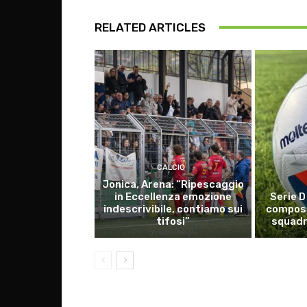
RELATED ARTICLES
CALCIO
Jonica, Arena: “Ripescaggio
in Eccellenza emozione
Serie D
indescrivibile, contiamo sui
composiz
tifosi”
squadr