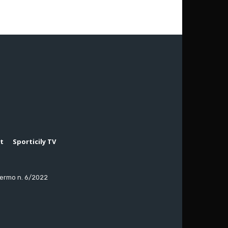
rt
Sporticily TV
lermo n. 6/2022