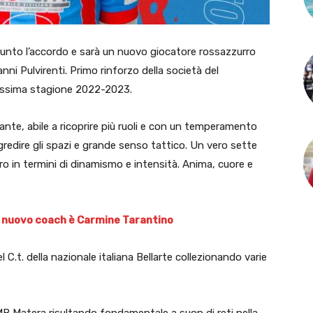
giunto l’accordo e sarà un nuovo giocatore rossazzurro
anni Pulvirenti. Primo rinforzo della società del
rossima stagione 2022-2023.
ante, abile a ricoprire più ruoli e con un temperamento
redire gli spazi e grande senso tattico. Un vero sette
ro in termini di dinamismo e intensità. Anima, cuore e
il nuovo coach è Carmine Tarantino
 C.t. della nazionale italiana Bellarte collezionando varie
MB Matera risultando fondamentale a suon di reti nella