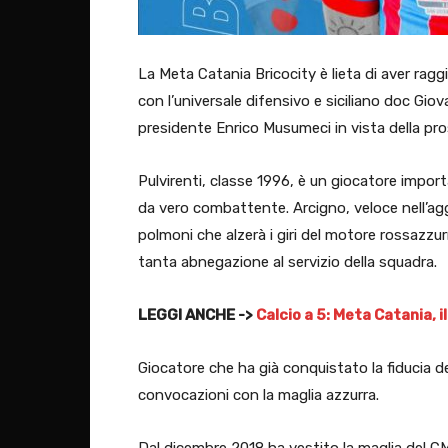
La Meta Catania Bricocity è lieta di aver rag
con l’universale difensivo e siciliano doc Giov
presidente Enrico Musumeci in vista della p
Pulvirenti, classe 1996, è un giocatore import
da vero combattente. Arcigno, veloce nell’agg
polmoni che alzerà i giri del motore rossazzur
tanta abnegazione al servizio della squadra.
LEGGI ANCHE ->
Calcio a 5: Meta Catania, 
Giocatore che ha già conquistato la fiducia del
convocazioni con la maglia azzurra.
Dal dicembre 2018 ha vestito la maglia del C