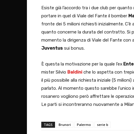
Esiste già l’accordo tra i due club per quanto 
portare in quel di Viale del Fante il bomber
Ma
fronte dei 5 milioni richiesti inizialmente. C
quanto concerne la durata del contratto. Si pa
momento la dirigenza di Viale del Fante con
Juventus
sui bonus.
È questa la motivazione per la quale l’ex
Ente
mister Silvio
Baldini
che lo aspetta con trepid
il più possibile alla richiesta iniziale (5 milion
parlato. Al momento questo sarebbe l’unico in
rosanero vogliono però affrettare le operazio
Le parti si incontreranno nuovamente a Milan
TAGS
Brunori
Palermo
serie b