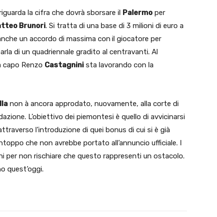
riguarda la cifra che dovrà sborsare il
Palermo
per
tteo Brunori
. Si tratta di una base di 3 milioni di euro a
’è anche un accordo di massima con
il giocatore per
rla di un quadriennale gradito al centravanti. Al
 a capo Renzo
Castagnini
sta lavorando con la
lla
non à ancora approdato, nuovamente, alla corte di
azione. L’obiettivo dei piemontesi è quello di avvicinarsi
i) attraverso l’introduzione di quei bonus di cui si è già
toppo che non avrebbe portato all’annuncio ufficiale. I
ni per non rischiare che questo rappresenti un ostacolo.
o quest’oggi.