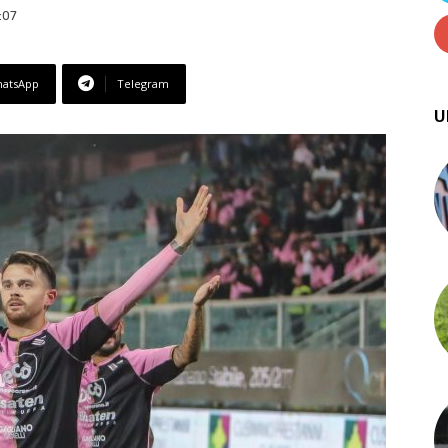
:07
atsApp
Telegram
U