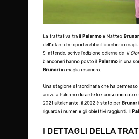
La trattativa tra il
Palermo
e Matteo
Brunor
dell’affare che riporterebbe il bomber in magl
Si attende, scrive l’edizione odierna de ‘
Il Gio
bianconeri hanno posto il
Palermo
in una sor
Brunori
in maglia rosanero.
Una stagione straordinaria che ha permesso a
arrivò a Palermo durante lo scorso mercato e
2021 altalenante, il 2022 è stato per
Brunori
riguarda i numeri e gli obiettivi raggiunti. Il
Pa
I DETTAGLI DELLA TRA