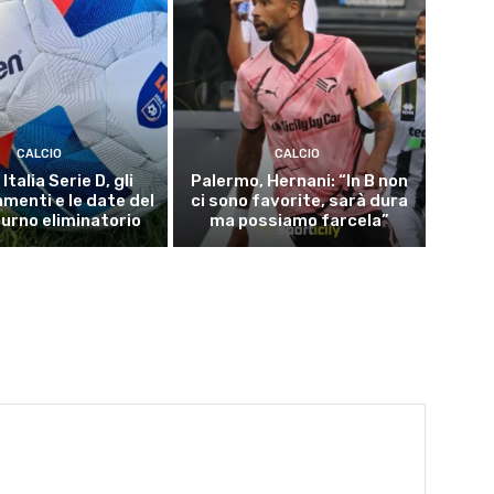
CALCIO
CALCIO
Italia Serie D, gli
Palermo, Hernani: “In B non
menti e le date del
ci sono favorite, sarà dura
turno eliminatorio
ma possiamo farcela”