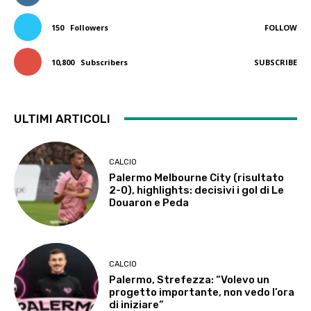
150
Followers
FOLLOW
10,800
Subscribers
SUBSCRIBE
ULTIMI ARTICOLI
CALCIO
Palermo Melbourne City (risultato
2-0), highlights: decisivi i gol di Le
Douaron e Peda
CALCIO
Palermo, Strefezza: “Volevo un
progetto importante, non vedo l’ora
di iniziare”