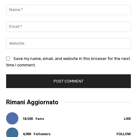
Comment:
Na
Ema
Web
Save my name, email, and website in this browser for the next
time I comment.
Rimani Aggiornato
18,500
Fans
LIKE
4,000
Followers
FOLLOW