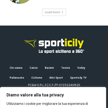
Load more
Chi siamo
Calcio
Basket
Tennis
Volley
Pallanuoto
Ciclismo
Altri Sport
Sporticily TV
FC&W S.R.L.S | C.F./PI 07232240825
Sede Legale: Via XX Settembre 53, Palermo (PA)
Diamo valore alla tua privacy
Editore e direttore responsabile: Francesco Cammuca | Registro
stampa Tribunale di Palermo n. 6/2022
Utilizziamo i cookie per migliorare la tua esperienza di
Mail:
info@sporticily.it
| Telefono:
+39 371 788 7216