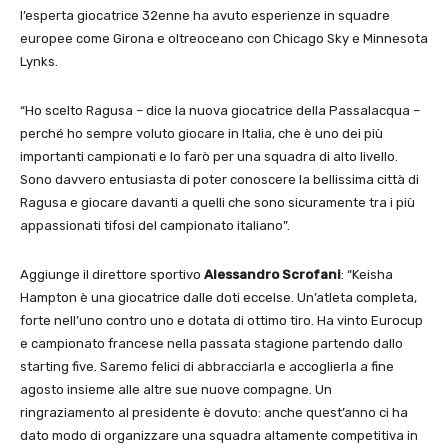
l’esperta giocatrice 32enne ha avuto esperienze in squadre
europee come Girona e oltreoceano con Chicago Sky e Minnesota
Lynks.
“Ho scelto Ragusa – dice la nuova giocatrice della Passalacqua –
perché ho sempre voluto giocare in Italia, che è uno dei più
importanti campionati e lo farò per una squadra di alto livello.
Sono davvero entusiasta di poter conoscere la bellissima città di
Ragusa e giocare davanti a quelli che sono sicuramente tra i più
appassionati tifosi del campionato italiano”.
Aggiunge il direttore sportivo
Alessandro Scrofani
: “Keisha
Hampton è una giocatrice dalle doti eccelse. Un’atleta completa,
forte nell’uno contro uno e dotata di ottimo tiro. Ha vinto Eurocup
e campionato francese nella passata stagione partendo dallo
starting five. Saremo felici di abbracciarla e accoglierla a fine
agosto insieme alle altre sue nuove compagne. Un
ringraziamento al presidente è dovuto: anche quest’anno ci ha
dato modo di organizzare una squadra altamente competitiva in