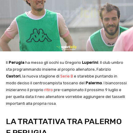
Il
Perugia
ha messo gli occhi su Gregorio
Luperini
. Il club umbro
sta programmando insieme al proprio allenatore, Fabrizio
Castori
, la nuova stagione di
Serie B
e starebbe puntando in
modo deciso il centrocampista toscano del
Palermo
. I biancorossi
inizieranno il proprio
ritiro
pre-campionato il prossimo 9 luglio e
per quella data il neo allenatore vorrebbe aggiungere dei tasselli
importanti alla propria rosa.
LA TRATTATIVA TRA PALERMO
E PERUGIA