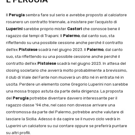
Il
Perugia
sembra fare sul serio e avrebbe proposto al calciatore
rosanero un contratto triennale, a insistere per l’acquisto di
Luperini
sarebbe proprio mister
Castori
che conosce bene il
ragazzo dai tempi di Trapani. Il
Palermo
, dal canto suo, sta
riflettendo su una possibile cessione anche perché il contratto
dell’ex
Pistoiese
scadrà nel giugno 2023. Il
Palermo
, dal canto
suo, sta riflettendo su una possibile cessione anche perché il
contratto dell’ex
Pistoiese
scadrà nel giugno 2023. In attesa del
closing societario che avverrà molto probabilmente a brevissimo,
il club di Viale del Fante non muoverà un dito né in entrata né in
uscita. Perdere un elemento come Gregorio Luperini non sarebbe
una mossa troppo astuta da parte della dirigenza. La proposta
del
Perugia
potrebbe diventare davvero interessante per il
ragazzo classe ’94 che, nel caso non dovesse arrivare una
contromossa da parte del Palermo, potrebbe anche valutare di
lasciare la Sicilia. Adesso è da capire se il nuovo ciclo vedrà in
Luperini un calciatore su cui contare oppure se preferirà puntare
su altri profili.