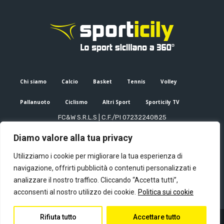
Chi siamo
Calcio
Basket
Tennis
Volley
Pallanuoto
Ciclismo
Altri Sport
Sporticily TV
FC&W S.R.L.S | C.F./PI 07232240825
Sede Legale: Via XX Settembre 53, Palermo (PA)
Diamo valore alla tua privacy
Editore e direttore responsabile: Francesco Cammuca | Registro
stampa Tribunale di Palermo n. 6/2022
Utilizziamo i cookie per migliorare la tua esperienza di
Mail:
info@sporticily.it
| Telefono:
+39 371 788 7216
navigazione, offrirti pubblicità o contenuti personalizzati e
analizzare il nostro traffico. Cliccando “Accetta tutti”,
acconsenti al nostro utilizzo dei cookie.
Politica sui cookie
Rifiuta tutto
Accettare tutto
© Copyright - Sporticily 2023 powered by Primitive web