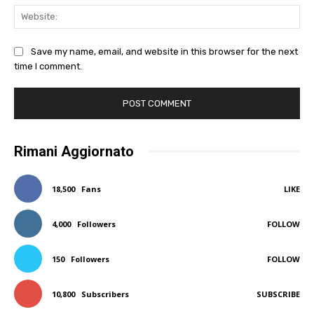
Web
Save my name, email, and website in this browser for the next
time I comment.
Rimani Aggiornato
18,500
Fans
LIKE
4,000
Followers
FOLLOW
150
Followers
FOLLOW
10,800
Subscribers
SUBSCRIBE