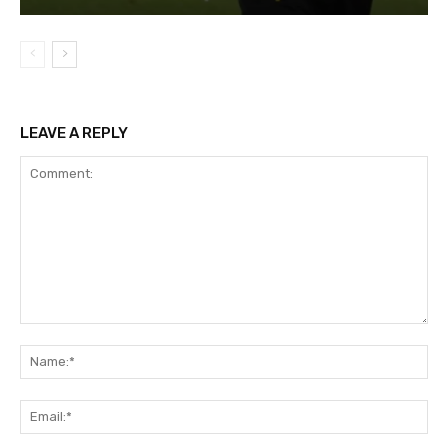
LEAVE A REPLY
Comment:
Na
Ema