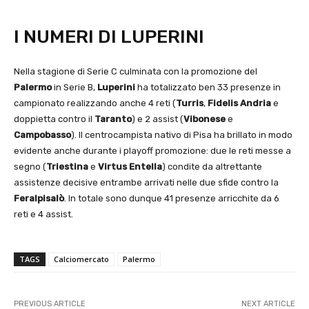
I NUMERI DI LUPERINI
Nella stagione di Serie C culminata con la promozione del
Palermo
in Serie B,
Luperini
ha totalizzato ben 33 presenze in
campionato realizzando anche 4 reti (
Turris
,
Fidelis Andria
e
doppietta contro il
Taranto
) e 2 assist (
Vibonese
e
Campobasso
). Il centrocampista nativo di Pisa ha brillato in modo
evidente anche durante i playoff promozione: due le reti messe a
segno (
Triestina
e
Virtus Entella
) condite da altrettante
assistenze decisive entrambe arrivati nelle due sfide contro la
Feralpisalò
. In totale sono dunque 41 presenze arricchite da 6
reti e 4 assist.
TAGS
Calciomercato
Palermo
PREVIOUS ARTICLE
NEXT ARTICLE