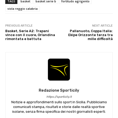
TAGS
basket
basket serie b
fortitudo agrigento
viola reggio calabria
PREVIOUS ARTICLE
NEXT ARTICLE
Basket, Serie A2: Trapani
Pallanuoto, Coppa Italia:
vince con il cuore, Orlandina
Ekipe Orizzonte terza tra
rimontata e battuta
mille difficoltà
Redazione Sporticily
https://sporticily.it
Notizie e approfondimenti sullo sport in Sicilia. Pubbliciamo
comunicati stampa, risultati e storie dalle realtà sportive
isolane, senza firma specifica dei nostri giornalisti esperti.