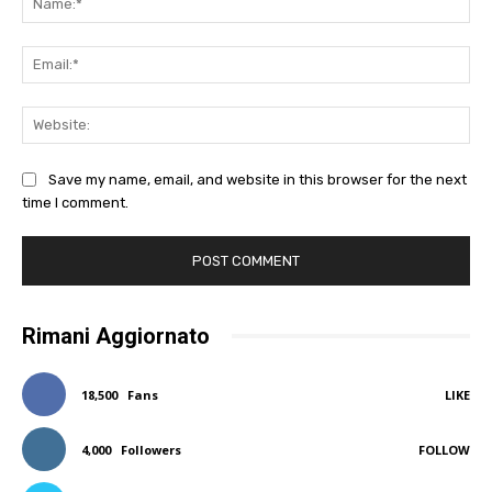
Ema
Web
Save my name, email, and website in this browser for the next
time I comment.
Rimani Aggiornato
18,500
Fans
LIKE
4,000
Followers
FOLLOW