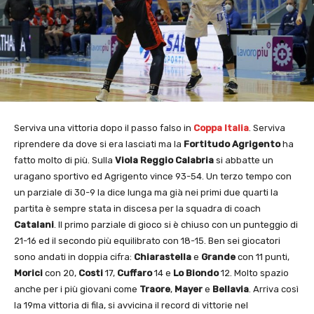
Serviva una vittoria dopo il passo falso in
Coppa Italia
. Serviva
riprendere da dove si era lasciati ma la
Fortitudo Agrigento
ha
fatto molto di più. Sulla
Viola Reggio Calabria
si abbatte un
uragano sportivo ed Agrigento vince 93-54. Un terzo tempo con
un parziale di 30-9 la dice lunga ma già nei primi due quarti la
partita è sempre stata in discesa per la squadra di coach
Catalani
. Il primo parziale di gioco si è chiuso con un punteggio di
21-16 ed il secondo più equilibrato con 18-15. Ben sei giocatori
sono andati in doppia cifra:
Chiarastella
e
Grande
con 11 punti,
Morici
con 20,
Costi
17,
Cuffaro
14 e
Lo Biondo
12. Molto spazio
anche per i più giovani come
Traore
,
Mayer
e
Bellavia
. Arriva così
la 19ma vittoria di fila, si avvicina il record di vittorie nel