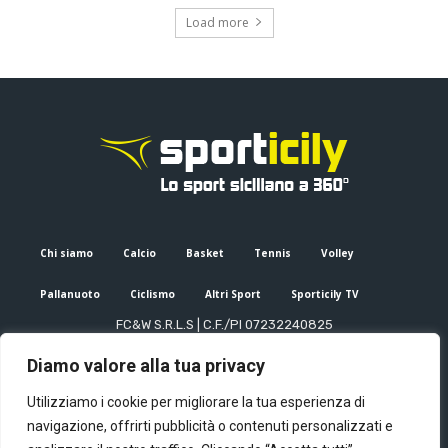
Load more
Chi siamo
Calcio
Basket
Tennis
Volley
Pallanuoto
Ciclismo
Altri Sport
Sporticily TV
FC&W S.R.L.S | C.F./PI 07232240825
Sede Legale: Via XX Settembre 53, Palermo (PA)
Diamo valore alla tua privacy
Editore e direttore responsabile: Francesco Cammuca | Registro
stampa Tribunale di Palermo n. 6/2022
Utilizziamo i cookie per migliorare la tua esperienza di
Mail:
info@sporticily.it
| Telefono:
+39 371 788 7216
navigazione, offrirti pubblicità o contenuti personalizzati e