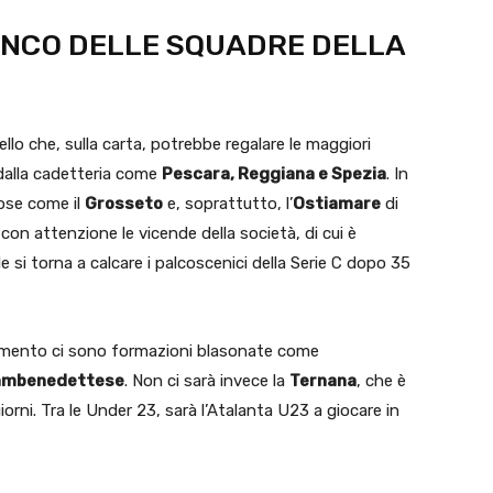
LENCO DELLE SQUADRE DELLA
lo che, sulla carta, potrebbe regalare le maggiori
dalla cadetteria come
Pescara, Reggiana e Spezia
. In
ose come il
Grosseto
e, soprattutto, l’
Ostiamare
di
 con attenzione le vicende della società, di cui è
le si torna a calcare i palcoscenici della Serie C dopo 35
amento ci sono formazioni blasonate come
Sambenedettese
. Non ci sarà invece la
Ternana
, che è
iorni. Tra le Under 23, sarà l’Atalanta U23 a giocare in