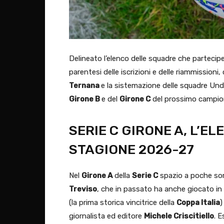
Delineato l’elenco delle squadre che parteci
parentesi delle iscrizioni e delle riammissioni, 
Ternana
e la sistemazione delle squadre Un
Girone B
e del
Girone C
del prossimo campio
SERIE C GIRONE A, L’E
STAGIONE 2026-27
Nel
Girone A
della
Serie C
spazio a poche sorp
Treviso
, che in passato ha anche giocato in 
(la prima storica vincitrice della
Coppa Italia
)
giornalista ed editore
Michele Criscitiello
. E