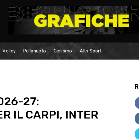
Volley
Pallanuoto
Ciclismo
Altri Sport
R
026-27:
 IL CARPI, INTER