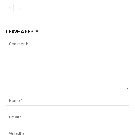
LEAVE A REPLY
Comment:
Na
Ema
Web