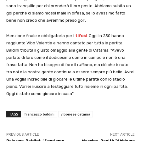
sono tranquillo per chi prenderà il loro posto. Abbiamo subìto un
gol perchè ci siamo mossi male in difesa, se lo avessimo fatto
bene non credo che avremmo preso gol”.
Menzione finale e obbligatoria per i
tifosi
. Oggi in 250 hanno
raggiunto Vibo Valentia e hanno cantato per tutta la partita.
Baldini tributa il giusto omaggio alla gente di Catania: “Avevo
parlato di loro come il dodicesimo uomo in campo e non è una
frase fatta. Non ho bisogno di fare il ruffiano, ma ciò che è nato
tra noi e la nostra gente continua a essere sempre più bello. Avrei
una voglia incredibile di giocare le ultime partite con lo stadio
pieno. Vorrei riuscire a festeggiare tutti insieme in ogni partita.
Oggi è stato come giocare in casa”.
TAGS
francesco baldini
vibonese catania
PREVIOUS ARTICLE
NEXT ARTICLE
Palermo, Baldini: “Speriamo
Messina, Raciti: “Abbiamo