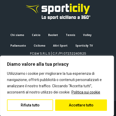
Chi siamo
Calcio
Basket
Tennis
Volley
Pallanuoto
Ciclismo
Altri Sport
Sporticily TV
FC&W S.R.L.S | C.F./PI 07232240825
Sede Legale: Via XX Settembre 53, Palermo (PA)
Diamo valore alla tua privacy
Editore e direttore responsabile: Francesco Cammuca | Registro
stampa Tribunale di Palermo n. 6/2022
Utilizziamo i cookie per migliorare la tua esperienza di
Mail:
info@sporticily.it
| Telefono:
+39 371 788 7216
navigazione, offrirti pubblicità o contenuti personalizzati e
analizzare il nostro traffico. Cliccando “Accetta tutti”,
acconsenti al nostro utilizzo dei cookie.
Politica sui cookie
Rifiuta tutto
Accettare tutto
© Copyright - Sporticily 2023 powered by Primitive web
Privacy Policy
Contatti
Chi siamo
Redazione