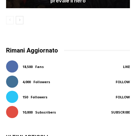
prevale il nero
Rimani Aggiornato
18,500
Fans
LIKE
4,000
Followers
FOLLOW
150
Followers
FOLLOW
10,800
Subscribers
SUBSCRIBE