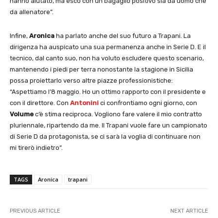
hanno aiutato, ma esco con un bagaglio positivo sia da uomo che
da allenatore”.
Infine,
Aronica
ha parlato anche del suo futuro a Trapani. La
dirigenza
ha auspicato una sua permanenza anche in Serie D. E il
tecnico, dal canto suo, non ha voluto escludere questo scenario,
mantenendo i piedi per terra nonostante la stagione in Sicilia
possa proiettarlo verso altre piazze professionistiche:
“Aspettiamo l’8 maggio. Ho un ottimo rapporto con il presidente e
con il direttore. Con
Antonini
ci confrontiamo ogni giorno, con
Volume
c’è stima reciproca. Vogliono fare valere il mio contratto
pluriennale, ripartendo da me. Il Trapani vuole fare un campionato
di Serie D da protagonista, se ci sarà la voglia di continuare non
mi tirerò indietro”.
TAGS
Aronica
trapani
PREVIOUS ARTICLE
NEXT ARTICLE