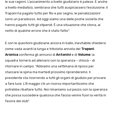
le sue ragioni. L’accanimento a livello giudiziario è palese. E anche
a livello mediatico, sembrava che tutti auspicassero l’esclusione. Il
Trapani ha pagato tutto per filo e per segno, le penalizzazioni
sono un paradosso. Ad oggi siamo una delle poche società che
hanno pagato tutti gli stipendi. È una situazione che stona, al
netto di qualche errore che è stato fatto”.
E con le questioni giudiziarie ancora in ballo, inevitabile chiedersi
come vada avanti la lunga e tribolata annata del
Trapani
.
Aronica
conferma gli annunci di
Antonini
e di
Volume
: la
squadra tornerà ad allenarsi con la speranza – chissà – di
ritornare in campo: “Abbiamo una settimana di riposo per
staccare la spina ma martedì prossimo riprenderemo. Il
presidente sta ricorrendo a tutti gli organi di giudizio per provare
a fare luce. L’8 maggio c’è un ricorso importantissimo che
potrebbe ribaltare tutto. Noi rimaniamo sul pezzo con la speranza
che possa succedere qualcosa che faccia venire fuori la verità in
favore del club”.