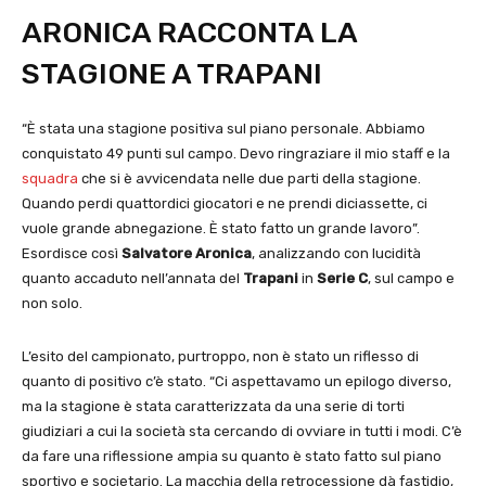
ARONICA RACCONTA LA
STAGIONE A TRAPANI
“È stata una stagione positiva sul piano personale. Abbiamo
conquistato 49 punti sul campo. Devo ringraziare il mio staff e la
squadra
che si è avvicendata nelle due parti della stagione.
Quando perdi quattordici giocatori e ne prendi diciassette, ci
vuole grande abnegazione. È stato fatto un grande lavoro”.
Esordisce così
Salvatore Aronica
, analizzando con lucidità
quanto accaduto nell’annata del
Trapani
in
Serie C
, sul campo e
non solo.
L’esito del campionato, purtroppo, non è stato un riflesso di
quanto di positivo c’è stato. “Ci aspettavamo un epilogo diverso,
ma la stagione è stata caratterizzata da una serie di torti
giudiziari a cui la società sta cercando di ovviare in tutti i modi. C’è
da fare una riflessione ampia su quanto è stato fatto sul piano
sportivo e societario. La macchia della retrocessione dà fastidio,