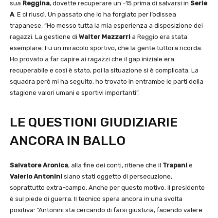
sua
Reggina
, dovette recuperare un -15 prima di salvarsi in
Serie
A
. E ci riuscì. Un passato che lo ha forgiato per l’odissea
trapanese: “Ho messo tutta la mia esperienza a disposizione dei
ragazzi. La gestione di
Walter Mazzarri
a Reggio era stata
esemplare. Fu un miracolo sportivo, che la gente tuttora ricorda.
Ho provato a far capire ai ragazzi che il gap iniziale era
recuperabile e così è stato, poi la situazione si è complicata. La
squadra però mi ha seguito, ho trovato in entrambe le parti della
stagione valori umani e sportivi importanti”.
LE QUESTIONI GIUDIZIARIE
ANCORA IN BALLO
Salvatore Aronica
, alla fine dei conti, ritiene che il
Trapani
e
Valerio Antonini
siano stati oggetto di persecuzione,
soprattutto extra-campo. Anche per questo motivo, il presidente
è sul piede di guerra. Il tecnico spera ancora in una svolta
positiva: “Antonini sta cercando di farsi giustizia, facendo valere