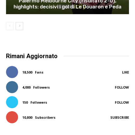
Palermo Melbourne City (risultato 2-0),
highlights: decisivi i gol di Le Douaron e Peda
Rimani Aggiornato
18,500
Fans
LIKE
4,000
Followers
FOLLOW
150
Followers
FOLLOW
10,800
Subscribers
SUBSCRIBE