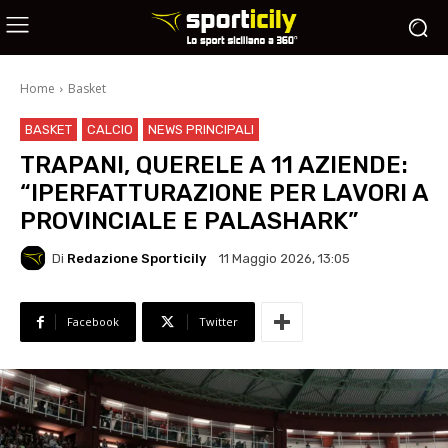
Home
Basket
BASKET
CALCIO
NEWS PRINCIPALI
TRAPANI, QUERELE A 11 AZIENDE:
“IPERFATTURAZIONE PER LAVORI A
PROVINCIALE E PALASHARK”
Di
Redazione Sporticily
11 Maggio 2026, 13:05
Facebook
Twitter