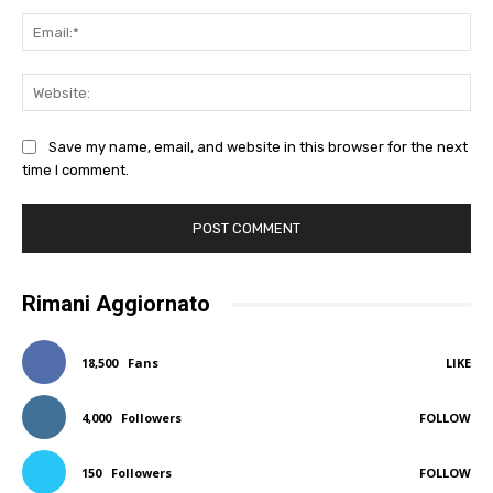
Ema
Web
Save my name, email, and website in this browser for the next
time I comment.
Rimani Aggiornato
18,500
Fans
LIKE
4,000
Followers
FOLLOW
150
Followers
FOLLOW