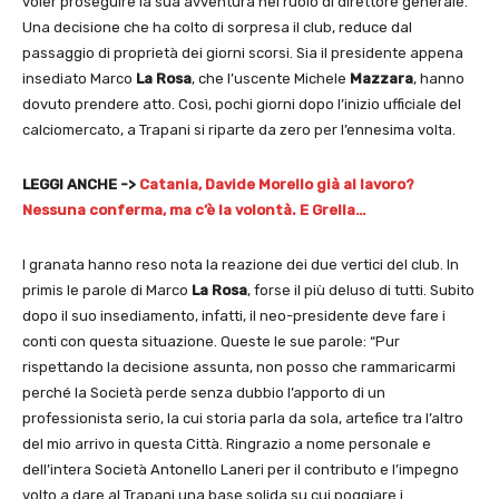
voler proseguire la sua avventura nel ruolo di direttore generale.
Una decisione che ha colto di sorpresa il club, reduce dal
passaggio di proprietà dei giorni scorsi. Sia il presidente appena
insediato Marco
La Rosa
, che l’uscente Michele
Mazzara
, hanno
dovuto prendere atto. Così, pochi giorni dopo l’inizio ufficiale del
calciomercato, a Trapani si riparte da zero per l’ennesima volta.
LEGGI ANCHE ->
Catania, Davide Morello già al lavoro?
Nessuna conferma, ma c’è la volontà. E Grella…
I granata hanno reso nota la reazione dei due vertici del club. In
primis le parole di Marco
La Rosa
, forse il più deluso di tutti. Subito
dopo il suo insediamento, infatti, il neo-presidente deve fare i
conti con questa situazione. Queste le sue parole: “Pur
rispettando la decisione assunta, non posso che rammaricarmi
perché la Società perde senza dubbio l’apporto di un
professionista serio, la cui storia parla da sola, artefice tra l’altro
del mio arrivo in questa Città. Ringrazio a nome personale e
dell’intera Società Antonello Laneri per il contributo e l’impegno
volto a dare al Trapani una base solida su cui poggiare i