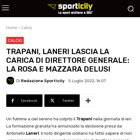
Home
Calcio
CALCIO
TRAPANI, LANERI LASCIA LA
CARICA DI DIRETTORE GENERALE:
LA ROSA E MAZZARA DELUSI
Di
Redazione Sporticily
5 Luglio 2022, 16:07
Facebook
Twitter
Un fulmine a ciel sereno ha colpito il
Trapani
nella giornata di ieri.
La formazione granata ha annunciato la decisione presa da
Antonello
Laneri
. Il noto dirigente siciliano ha fatto sapere di non