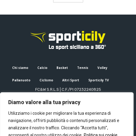
Chi siamo
Calcio
Basket
Tennis
Volley
Pallanuoto
Ciclismo
Altri Sport
Sporticily TV
FC&W S.R.L.S | C.F./PI 07232240825
Sede Legale: Via XX Settembre 53, Palermo (PA)
Diamo valore alla tua privacy
Editore e direttore responsabile: Francesco Cammuca | Registro
stampa Tribunale di Palermo n. 6/2022
Utilizziamo i cookie per migliorare la tua esperienza di
Mail:
info@sporticily.it
| Telefono:
+39 371 788 7216
navigazione, offrirti pubblicità o contenuti personalizzati e
analizzare il nostro traffico. Cliccando “Accetta tutti”,
acconsenti al nostro utilizzo dei cookie.
Politica sui cookie