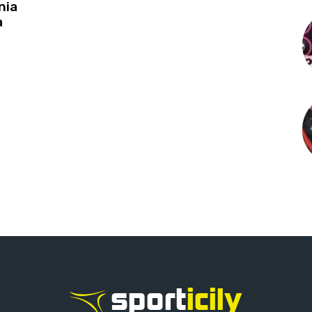
nia
a