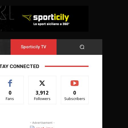
Sporticily TV
TAY CONNECTED
0
3,912
0
Fans
Followers
Subscribers
- Advertisement -