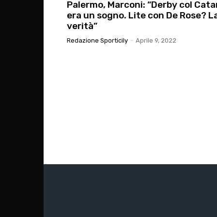
Palermo, Marconi: “Derby col Cata
era un sogno. Lite con De Rose? L
verità”
Redazione Sporticily
-
Aprile 9, 2022