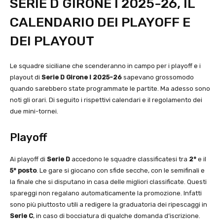
SERIE D GIRONE I 2025-26, IL
CALENDARIO DEI PLAYOFF E
DEI PLAYOUT
Le squadre siciliane che scenderanno in campo per i playoff e i
playout di
Serie D Girone I 2025-26
sapevano grossomodo
quando sarebbero state programmate le partite. Ma adesso sono
noti gli orari. Di seguito i rispettivi calendari e il regolamento dei
due mini-tornei.
Playoff
Ai playoff di
Serie D
accedono le squadre classificatesi tra
2°
e il
5° posto
. Le gare si giocano con sfide secche, con le semifinali e
la finale che si disputano in casa delle migliori classificate. Questi
spareggi non regalano automaticamente la promozione. Infatti
sono più piuttosto utili a redigere la graduatoria dei ripescaggi in
Serie C
, in caso di bocciatura di qualche domanda d’iscrizione.