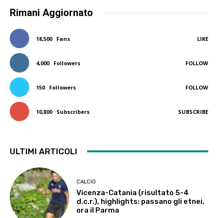
Rimani Aggiornato
18,500
Fans
LIKE
4,000
Followers
FOLLOW
150
Followers
FOLLOW
10,800
Subscribers
SUBSCRIBE
ULTIMI ARTICOLI
CALCIO
Vicenza-Catania (risultato 5-4
d.c.r.), highlights: passano gli etnei,
ora il Parma